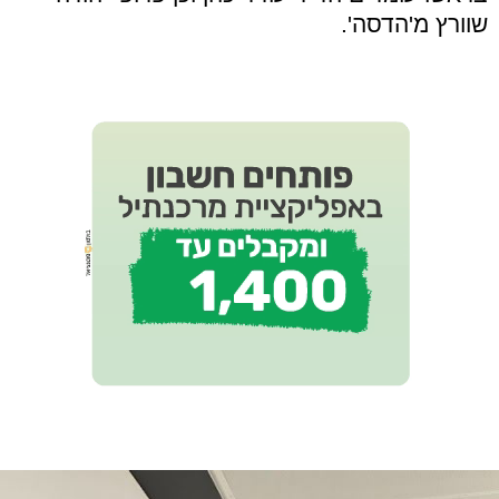
שוורץ מ'הדסה'.