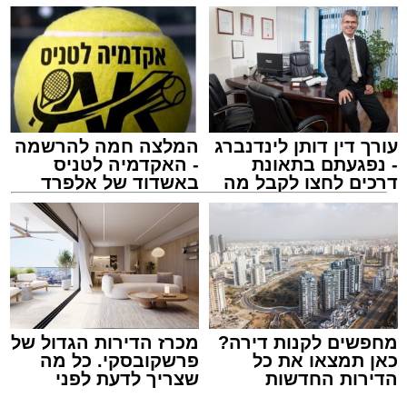
לאחר הארוע יתקיים רב שיח וכן פלפול תלמודי
בריתחא דאורייתא בעומקא דשמעתתא.
עורך דין דותן לינדנברג
המלצה חמה להרשמה
המרכז למורשת
- נפגעתם בתאונת
- האקדמיה לטניס
מנהל האתר / 10:42 06.08.26
דרכים לחצו לקבל מה
באשדוד של אלפרד
שמגיע לכם
קריאולנסקי - לילדים
תגים:
המרכז למורשת
,
"מהות"
מחפשים לקנות דירה?
מכרז הדירות הגדול של
ימים ספורים לתום בין הזמנים אב שהיה גדוש
כאן תמצאו את כל
פרשקובסקי. כל מה
בפעילויות שונות ומגוונות, במוצאי שבת הקרוב,
הדירות החדשות
שצריך לדעת לפני
מעוניינים להגיב? לדווח ? צרו איתנו קשר במייל -
למכירה באשדוד >>>
שמגישים הצעה לדירה
פרשת ראה, ייערך מופע סיום בין הזמנים ומלווה