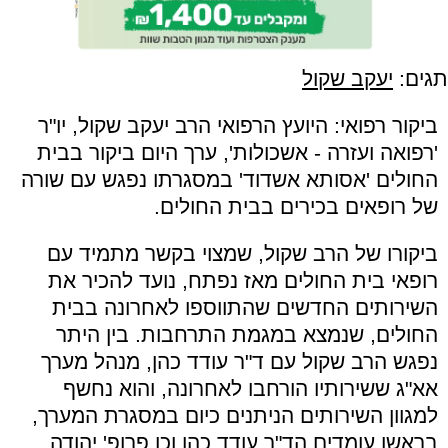
תגים:
יעקב שקול
ביקור רפואי: היועץ הרפואי הרב יעקב שקול, יו"ר
'רפואה ועזרה - אשכולות', ערך היום ביקור בבית
החולים 'אסותא אשדוד' במסגרתו נפגש עם שורה
של רופאים בכירים בבית החולים.
ביקורו של הרב שקול, שמצוי בקשר מתמיד עם
רופאי בית החולים מאז נפתח, נועד להכיר את
השירותים החדשים שהתווספו לאחרונה בבית
החולים, שנמצא במגמת התרחבות. בין היתר
נפגש הרב שקול עם ד"ר עודד כהן, מנהל מערך
אא"ג ששירותיו הורחבו לאחרונה, והוא נחשף
למגוון השירותים הניתנים כיום במסגרת המערך,
בראשו עומדים הד"ר עודד כהן וכן פרופ' יהודה