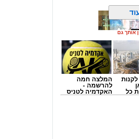
וד
ן אותך גם
קנות
המלצה חמה
מונים מתושבי אשדוד מהארוע המרכזי של
ן
להרשמה -
ובר במופע שגרתי, אלא במעמד של טיש
 כל
האקדמיה לטניס
ונים מעומק ימי החולין - אל תוך
חדשות
באשדוד של
אשדוד
אלפרד
קריאולנסקי -
לילדים