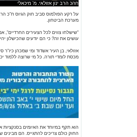
חהכ הרב ינון אזולאי. מ' מיכאלי
על רקע הפולמוס סביב חוק הגיוס ח"כ הרב
מערכת הביטחון.
"שישלחו צווים לכל הצעירים החרדיים", אמר
עושים את זה? כי הם יודעים שהכישלון יהי
אזולאי, בן העיר אשדוד ומי שמכהן כיו"ר ס
מכסת לומדי תורה. כל מי שרוצה ללמוד יכו
הוא תקף במיוחד את האיומים בסנקציות איש
החוק כולם צריכים להתגייס. הם מבינים שלא