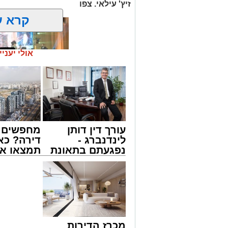
זיץ' עילאי. צפו
קרא ע
אולי יעניי
זה היה ארוע יוצא דופן. בלי מילים.
עורך דין דותן
מחפשים ל
במשך שעות ארוכות של ליל שישי, נהנו ה
לינדנברג -
דירה? כא
'מעגלים'. ואכן, כפי שהובטח, לא היה מד
נפגעתם בתאונת
תמצאו את
חסידי אותנטי, שהצליח לסחוף אליו את ההמ
דרכים לחצו
הדירות ה
האווירה השבתית של חצרות הקודש.
לקבל מה שמגיע
למכירה ב
לכם
>>>
מכרז הדירות