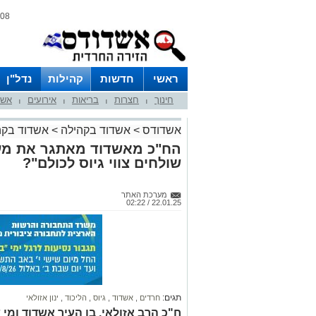
08 אוגוסט 2026 / 13:55
ראשי
חדשות
קהילות
נדל"ן
חינוך
חצרות
בריאות
אירועים
אשד
|
|
|
|
אשדודס
>
אשדוד בקהילה
>
אשדוד בקה
הח"כ מאשדוד מאתגר את מער
שולחים צווי גיוס לכולם"?
מערכת האתר
22.01.25 / 02:22
תגים:
חרדים
,
אשדוד
,
גיוס
,
הליכוד
,
ינון אזולאי
ח"כ הרב אזולאי, בן העיר אשדוד ומי