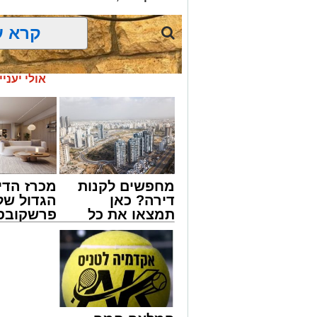
צפו ברגעים קצרים מהארוע העוצמתי שעוד 
קרא ע
מעוניינים להגיב? לדווח ? צרו איתנו קשר ב
אולי יעניי
מחפשים לקנות
מכרז הדי
דירה? כאן
הגדול של
תמצאו את כל
פרשקובסק
הדירות החדשות
מה שצריך
למכירה באשדוד
לפני שמג
>>>
הצעה לדי
באשדוד
צילום: א' מיכאלי