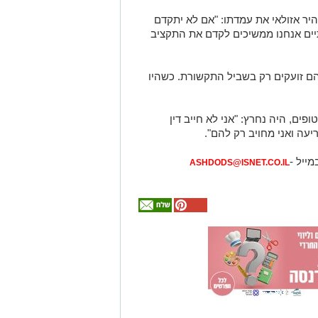
יר אזולאי את עמדתו: "אם לא יתקדם
תיים אנחנו ממשיכים לקדם את התקציב
"הם זועקים רק בשביל התקשורת. כשהיו
ים, היה נחרץ: "אני לא חייב דין
עה ואני מחויב רק להם".
מייל -
ASHDODS@ISNET.CO.IL
אולי
יעניין
אותך
גם
המלצה חמה
מכרז הדירות
מחפשים לקנות
עורך דין דותן
הגדול של
דירה? כאן
להרשמה -