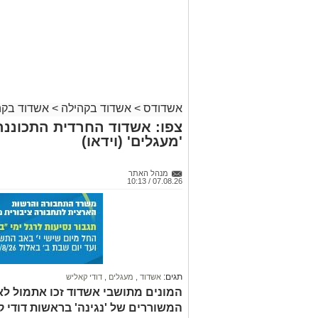
אשדודס
>
אשדוד בקהילה
>
אשדוד בקה
צפו: אשדוד החרדית התכוננה
'מעגלים' (וידאו)
מנהל האתר
07.08.26 / 10:13
תגים:
אשדוד
,
מעגלים
,
דודי קאליש
המונים מתושבי אשדוד זכו אתמול לאר
המשוררים של 'נגינה' בראשות דודי 