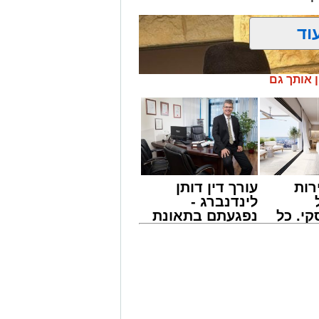
ידובר בו רבות.
וד
מייל -
ASHDODS@ISNET.CO.IL
ן אותך גם
רות
עורך דין דותן
לינדנברג -
י. כל
נפגעתם בתאונת
 לדעת
דרכים לחצו
ישים
לקבל מה שמגיע
רה
לכם