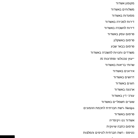
ASHDODS@ISNET.CO.IL
מקומון אשדוד
משלוחים באשדוד
מסעדות באשדוד
דירות למכירה באשדוד
דירות להשכרה באשדוד
פרסום עסק באשדוד
פרסום באשקלון
פרסום בבאר שבע
משרדים וחנויות להשכרה באשדוד
ייעוץ טכנולוגי ופתרונות AI
שרותי בריאות באשדוד
אירועים באשדוד
דרושים באשדוד
חוגים באשדוד
ארנונה באשדוד
עורכי דין באשדוד
שערים חשמליים באשדוד
Netips -רשת חברתית לחכמת ההמונים
פרסום באשדוד
אשדוד נט ויקיפדיה
פרסום כתבה שיווקית
נטיפס - רשת חברתית לטיפים והמלצות