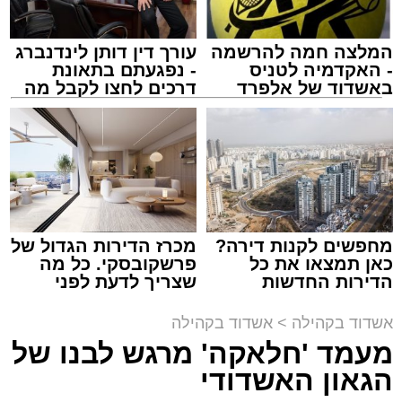
המלצה חמה להרשמה
עורך דין דותן לינדנברג
- האקדמיה לטניס
- נפגעתם בתאונת
באשדוד של אלפרד
דרכים לחצו לקבל מה
קריאולנסקי - לילדים
שמגיע לכם
זה היה ארוע יוצא דופן. בלי מילים.
במשך שעות ארוכות של ליל שישי, נהנו המונים
מתושבי אשדוד מהארוע המרכזי של 'מעגלים'.
ואכן, כפי שהובטח, לא היה מדובר במופע שגרתי,
מחפשים לקנות דירה?
מכרז הדירות הגדול של
כאן תמצאו את כל
פרשקובסקי. כל מה
אלא במעמד של טיש חסידי אותנטי, שהצליח
הדירות החדשות
שצריך לדעת לפני
לסחוף אליו את ההמונים מעומק ימי החולין - אל
למכירה באשדוד >>>
שמגישים הצעה לדירה
תוך האווירה השבתית של חצרות הקודש.
באשדוד
אשדוד בקהילה
>
אשדוד בקהילה
מעמד 'חלאקה' מרגש לבנו של
הגאון האשדודי