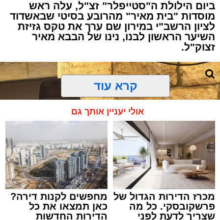
ביום הילולת ה"סטייפלר" זצ"ל, עלה ראש
מוסדות "בית מאיר" מהרובע בסיטי שבאשדוד
לציון הרשב"י במירון שם ערך את טקס גזיזת
השיער הראשון לבנו, נינו של הבבא מאיר
זצוק"ל.
קרא עוד
המעמד, שהתקיים ביוזמת 'מעגלים', נערך
אולי יעניין אותך גם
בראשות בעל המנגן ר' דודי קאליש, שידוע
בכישרונו להגיש יצירות עומק ברגש יהודי לוהט
ופנימי, כשלצידו ליד השולחן הסיבו, חבושי
שטריימלך, מקהלת "נגינה" המפוארת בליווי הרכב
מוזיקלי מורחב. ואכן, בשעות הבאות נסחפו
המשתתפים על גבי צליליה הענוגים של שבת
מכרז הדירות הגדול של
מחפשים לקנות דירה?
קודש, כשהם נהנים וחווים מקרוב את יצירות
פרשקובסקי. כל מה
כאן תמצאו את כל
המופת ממיטב חצרות החסידות, בהן בעלזא,
שצריך לדעת לפני
הדירות החדשות