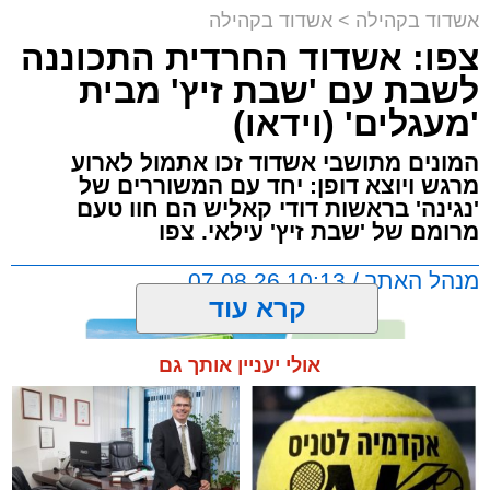
אשדוד בקהילה
>
אשדוד בקהילה
צפו: אשדוד החרדית התכוננה
לשבת עם 'שבת זיץ' מבית
'מעגלים' (וידאו)
המונים מתושבי אשדוד זכו אתמול לארוע
מרגש ויוצא דופן: יחד עם המשוררים של
'נגינה' בראשות דודי קאליש הם חוו טעם
מרומם של 'שבת זיץ' עילאי. צפו
מנהל האתר / 10:13 07.08.26
קרא עוד
אולי יעניין אותך גם
תגים:
אשדוד
,
מעגלים
,
דודי קאליש