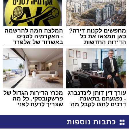
מחפשים לקנות דירה?
המלצה חמה להרשמה
כאן תמצאו את כל
- האקדמיה לטניס
הדירות החדשות
באשדוד של אלפרד
למכירה באשדוד >>>
קריאולנסקי - לילדים
עורך דין דותן לינדנברג
מכרז הדירות הגדול של
- נפגעתם בתאונת
פרשקובסקי. כל מה
דרכים לחצו לקבל מה
שצריך לדעת לפני
שמגיע לכם
שמגישים הצעה לדירה
באשדוד
כתבות נוספות