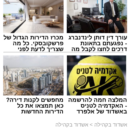
עורך דין דותן לינדנברג
מכרז הדירות הגדול של
- נפגעתם בתאונת
פרשקובסקי. כל מה
דרכים לחצו לקבל מה
שצריך לדעת לפני
זיץ המרכז למורשת
שמגיע לכם
שמגישים הצעה לדירה
באשדוד
מנהל האתר / 08:55 09.08.26
המלצה חמה להרשמה
מחפשים לקנות דירה?
תגים:
אבי אמסלם
,
המרכז למורשת
,
מהות
,
מני
- האקדמיה לטניס
כאן תמצאו את כל
באשדוד של אלפרד
הדירות החדשות
אזולאי
קריאולנסקי - לילדים
למכירה באשדוד >>>
אשדוד בקהילה
>
אשדוד בקהילה
לקראת סיום בין הזמנים נערך אמש מופע סיום בין