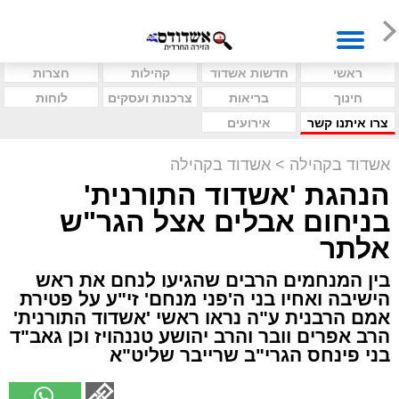
ראשי
חדשות אשדוד
קהילות
חצרות
חינוך
בריאות
צרכנות ועסקים
לוחות
צרו איתנו קשר
אירועים
אשדוד בקהילה
>
אשדוד בקהילה
הנהגת 'אשדוד התורנית'
בניחום אבלים אצל הגר"ש
אלתר
בין המנחמים הרבים שהגיעו לנחם את ראש
הישיבה ואחיו בני ה'פני מנחם' זי"ע על פטירת
אמם הרבנית ע"ה נראו ראשי 'אשדוד התורנית'
הרב אפרים וובר והרב יהושע טננהויז וכן גאב"ד
בני פינחס הגרי"ב שרייבר שליט"א