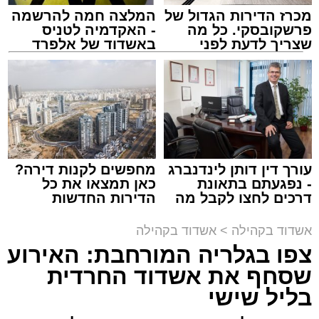
יצחק בן ארזה והזמר החסידי שמוליק קליין בליווי
מכרז הדירות הגדול של
המלצה חמה להרשמה
תזמורת מורחבת בניצוחו של מאסטרו דני אבידני.
פרשקובסקי. כל מה
- האקדמיה לטניס
שצריך לדעת לפני
באשדוד של אלפרד
שמגישים הצעה לדירה
קריאולנסקי - לילדים
באשדוד
צילום: א' מיכאלי
מערכת האתר / 00:41 09.08.26
עורך דין דותן לינדנברג
מחפשים לקנות דירה?
- נפגעתם בתאונת
כאן תמצאו את כל
דרכים לחצו לקבל מה
הדירות החדשות
תגים:
אשדוד
,
פטירה
,
אלעד
שמגיע לכם
למכירה באשדוד >>>
אשדוד בקהילה
>
אשדוד בקהילה
במוצאי שבת קודש הגיע השמועה הקשה והמצערת
צפו בגלריה המורחבת: האירוע
הערב נפתח בשירה אדירה תוך השתתפות פעילה
על פטירתו של האברך החשוב, מזכה הרבים ואיש
שסחף את אשדוד החרדית
של הקהל הרב ששר יחד עם האמנים שירי רגש
החסד הרב ידידיה רחמים יפרח ז"ל, אחיו של הגאון
ודבקות, כאשר בהמשך הפך האולם לרחבת
בליל שישי
רבי שמעון יוחאי יפרח שליט"א – תושב העיר ומגיד
ריקודים אחת גדולה כאשר הזמרים מקפיצים את