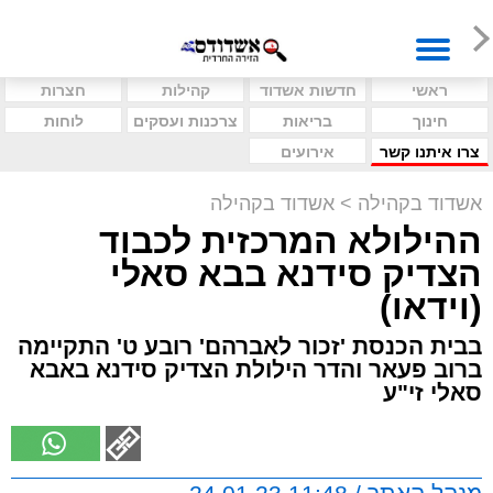
ראשי
חדשות אשדוד
קהילות
חצרות
חינוך
בריאות
צרכנות ועסקים
לוחות
צרו איתנו קשר
אירועים
אשדוד בקהילה
>
אשדוד בקהילה
ההילולא המרכזית לכבוד
הצדיק סידנא בבא סאלי
(וידאו)
בבית הכנסת 'זכור לאברהם' רובע ט' התקיימה
ברוב פעאר והדר הילולת הצדיק סידנא באבא
סאלי זי"ע