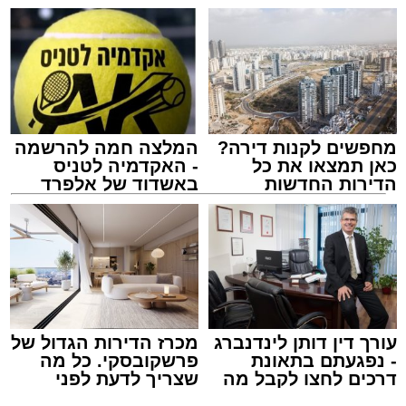
מחפשים לקנות דירה?
המלצה חמה להרשמה
כאן תמצאו את כל
- האקדמיה לטניס
הדירות החדשות
באשדוד של אלפרד
זיץ המרכז למורשת
למכירה באשדוד >>>
קריאולנסקי - לילדים
מנהל האתר / 08:55 09.08.26
עורך דין דותן לינדנברג
מכרז הדירות הגדול של
תגים:
אבי אמסלם
,
המרכז למורשת
,
מהות
,
מני
- נפגעתם בתאונת
פרשקובסקי. כל מה
דרכים לחצו לקבל מה
שצריך לדעת לפני
אזולאי
שמגיע לכם
שמגישים הצעה לדירה