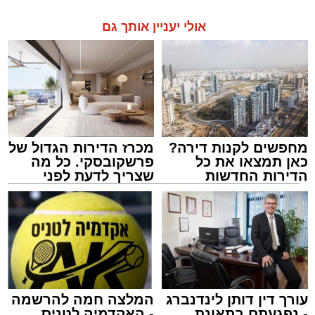
אולי יעניין אותך גם
מחפשים לקנות דירה?
מכרז הדירות הגדול של
כאן תמצאו את כל
פרשקובסקי. כל מה
הדירות החדשות
שצריך לדעת לפני
למכירה באשדוד >>>
שמגישים הצעה לדירה
באשדוד
עורך דין דותן לינדנברג
המלצה חמה להרשמה
- נפגעתם בתאונת
- האקדמיה לטניס