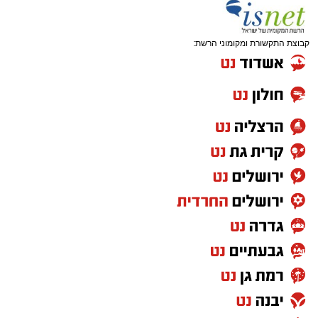
שבהם לומדים מאות בחורי ישיבות ומתעלים
בתורה גם בימי החופש.
קבוצת התקשורת ומקומוני הרשת:
במופע סיום בין הזמנים שישולב עם מלווה מלכה
מוזיקלי יופיעו על במה אחת ענקי הזמר והרגש,
בנצי שטיין, יצחק בן ארזה ושמוליק קליין בליווי
תזמורת מורחבת בניצוחו של מאסטרו דני אבידני.