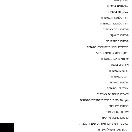
משלוחים באשדוד
והדאגה לכל פרט, יישר כח עצום".
מסעדות באשדוד
דירות למכירה באשדוד
דירות להשכרה באשדוד
פרסום עסק באשדוד
מעוניינים להגיב? לדווח ? צרו איתנו קשר במייל -
פרסום באשקלון
פרסום בבאר שבע
ASHDODS@ISNET.CO.IL
משרדים וחנויות להשכרה באשדוד
ייעוץ טכנולוגי ופתרונות AI
שרותי בריאות באשדוד
אירועים באשדוד
דרושים באשדוד
חוגים באשדוד
ארנונה באשדוד
עורכי דין באשדוד
שערים חשמליים באשדוד
Netips -רשת חברתית לחכמת ההמונים
פרסום באשדוד
אשדוד נט ויקיפדיה
פרסום כתבה שיווקית
נטיפס - רשת חברתית לטיפים והמלצות
תיקון שער חשמלי אשדוד