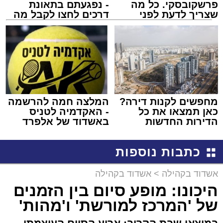
פרשקובסקי. כל מה
- נפגעתם בתאונת
שצריך לדעת לפני
דרכים לחצו לקבל מה
שמגישים הצעה לדירה
שמגיע לכם
באשדוד
מחפשים לקנות דירה?
המלצה חמה להרשמה
כאן תמצאו את כל
- האקדמיה לטניס
הדירות החדשות
באשדוד של אלפרד
למכירה באשדוד >>>
קריאולנסקי - לילדים
כתבות נוספות
אשדוד בקהילה
>
אשדוד בקהילה
היכונו: מופע סיום בין הזמנים
של 'המרכז למורשת' ו'מהות'