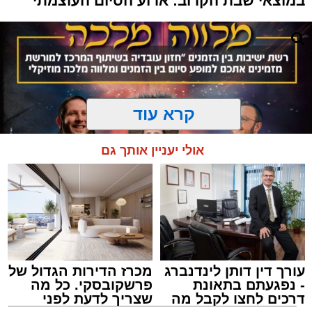
במוצאי שבת הקרוב: ארוע הסיום העוצמתי
קרא עוד
אולי יעניין אותך גם
עורך דין דותן לינדנברג
מכרז הדירות הגדול של
המרכז למורשת
- נפגעתם בתאונת
פרשקובסקי. כל מה
מנהל האתר / 10:42 06.08.26
דרכים לחצו לקבל מה
שצריך לדעת לפני