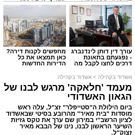
קריאולנסקי - לילדים
שמגישים הצעה לדירה
באשדוד
זה היה ארוע יוצא דופן. בלי מילים.
בהמשך אורח הכבוד הרב ישראל אייכלר, סגן שר
במשך שעות ארוכות של ליל שישי, נהנו המונים
התקשורת הביא דברי ברכה למארגנים ולתושבי
מתושבי אשדוד מהארוע המרכזי של 'מעגלים'.
העיר.
ואכן, כפי שהובטח, לא היה מדובר במופע שגרתי,
עורך דין דותן לינדנברג
מחפשים לקנות דירה?
- נפגעתם בתאונת
כאן תמצאו את כל
אלא במעמד של טיש חסידי אותנטי, שהצליח
בסיום הושמעו מחרוזת שירים עתיקים שהלחין דודי
דרכים לחצו לקבל מה
הדירות החדשות
לסחוף אליו את ההמונים מעומק ימי החולין - אל
שמגיע לכם
למכירה באשדוד >>>
קאליש בעבר, וסיים עם שיר וסיפור מימי הבעש"ט
תוך האווירה השבתית של חצרות הקודש.
אשדוד בקהילה
>
אשדוד בקהילה
זיע"א.
מעמד 'חלאקה' מרגש לבנו של
הציבור הענק שהשתתף באירוע הודה למארגנים
הגאון האשדודי
ובראשם הרב אפרים וובר המשנה לראש העיר
ביום הילולת ה"סטייפלר" זצ"ל, עלה ראש
אשדוד ולכלל צוות 'מעגלים' שהפיקו אירוע משובח
מוסדות "בית מאיר" מהרובע בסיטי שבאשדוד
באווירה חסידית מפוארת.
לציון הרשב"י במירון שם ערך את טקס גזיזת
השיער הראשון לבנו, נינו של הבבא מאיר
זצוק"ל.