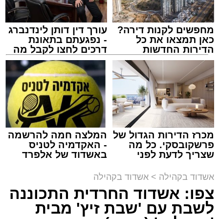
מחפשים לקנות דירה?
עורך דין דותן לינדנברג
כאן תמצאו את כל
- נפגעתם בתאונת
הדירות החדשות
דרכים לחצו לקבל מה
למכירה באשדוד >>>
שמגיע לכם
צילום: יהושע פרוכטר
מערכת האתר / 00:35 09.08.26
מכרז הדירות הגדול של
המלצה חמה להרשמה
פרשקובסקי. כל מה
- האקדמיה לטניס
שצריך לדעת לפני
באשדוד של אלפרד
שמגישים הצעה לדירה
קריאולנסקי - לילדים
תגים:
אשדוד
,
קאליש
,
מעגלים
באשדוד
אשדוד בקהילה
>
אשדוד בקהילה
צפו: אשדוד החרדית התכוננה
האירוע שלא ישכח באשדוד ממשיך להכות גלים
לשבת עם 'שבת זיץ' מבית
ברחבי העיר: צפו בגלריה המרהיבה המלאה