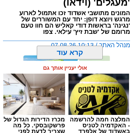
'מעגלים' (וידאו)
מעדשת מצלמתו של הצלם יהושע פרוכטר
מאירוע 'זיץ שבת' של מעגלים מבית סיעת אשדוד
המונים מתושבי אשדוד זכו אתמול לארוע
התורנית.
מרגש ויוצא דופן: יחד עם המשוררים של
'נגינה' בראשות דודי קאליש הם חוו טעם
מרומם של 'שבת זיץ' עילאי. צפו
הערב המרגש החל בשירת אחדות בניהולו של ר'
דוד קאליש ותזמורת נגינה, משולבת בזיץ לכבוד
מנהל האתר / 10:13 07.08.26
שבת קודש.
קרא עוד
לאחר מכן הרב קאליש הלחין לחן חדש לימים
אולי יעניין אותך גם
הנוראים יחד עם מאות מתושבי אשדוד.
תגים:
אשדוד
,
מעגלים
,
דודי קאליש
המלצה חמה להרשמה
מכרז הדירות הגדול של
- האקדמיה לטניס
פרשקובסקי. כל מה
באשדוד של אלפרד
שצריך לדעת לפני