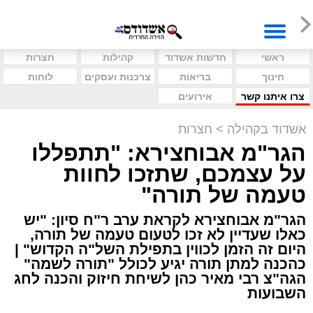
ראשי
חדשות אשדוד
קהילות
חצרות
חינוך
בריאות
צרכנות ועסקים
לוחות
צרו איתנו קשר
אירועים
אשדוד בקהילה
>
חצרות
הגר"מ אבוחצירא: "תתפללו
על עצמכם, שתזכו לחוות
טעמה של תורה"
הגר"מ אבוחצירא לקראת ערב ר"ח סיון: "יש
כאלו שעדיין לא זכו לטעום טעמה של תורה,
היום זה הזמן לכווין בתפילת השל"ה הקדוש" |
כהכנה למתן תורה יגיע לכולל "תורה לשמה"
הגה"צ רבי מאיר כהן לשיחת חיזוק והכנה לחג
השבועות