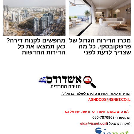
מנהל האתר / 08:55 09.08.26
מכרז הדירות הגדול של
מחפשים לקנות דירה?
תגים:
אבי אמסלם
,
המרכז למורשת
,
מהות
,
מני
פרשקובסקי. כל מה
כאן תמצאו את כל
שצריך לדעת לפני
הדירות החדשות
אזולאי
שמגישים הצעה לדירה
למכירה באשדוד >>>
באשדוד
לקראת סיום בין הזמנים נערך אמש מופע סיום בין
הזמנים ומלווה מלכה על ידי "המרכז למורשת"
בראשות מ"מ ראש העיר הרב אבי אמסלם בשיתוף
הרשות העירונית 'מהות' בראשות יו"ר הדירקטוריון
הודעות לאתר אשדודס ניתן לשלוח בדוא"ל:
חבר מועצת העיר הרב מני אזולאי ומנכ"לית
ASHDODS@ISNET.CO.IL
-
הרשות הגב' סימונה מורלי - בהשתתפות למעלה
לפרסום באתר אשדודס ורשת ישראל נט
מאלף בחורי ישיבות, אברכים ותושבי העיר שגדשו
התקשרו
-
050-7870908
את אולם הפיס גור ברובע ז׳.
(אלדה נתנאל )
elda@isnet.co.il