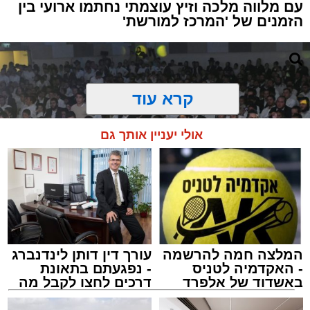
עם מלווה מלכה וזיץ עוצמתי נחתמו ארועי בין
הזמנים של 'המרכז למורשת'
קרא עוד
אולי יעניין אותך גם
המלצה חמה להרשמה
עורך דין דותן לינדנברג
- האקדמיה לטניס
- נפגעתם בתאונת
באשדוד של אלפרד
דרכים לחצו לקבל מה
זיץ המרכז למורשת
קריאולנסקי - לילדים
שמגיע לכם