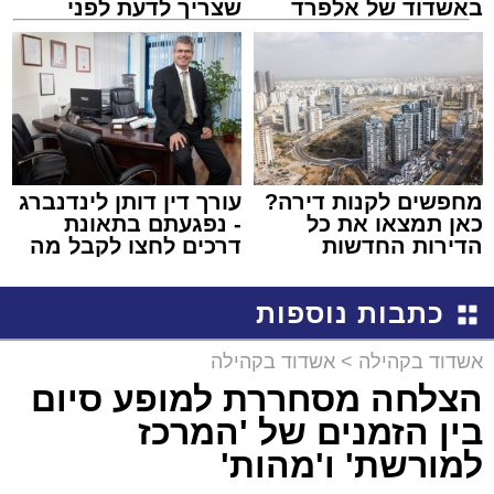
באשדוד של אלפרד
שצריך לדעת לפני
קריאולנסקי - לילדים
שמגישים הצעה לדירה
באשדוד
מחפשים לקנות דירה?
עורך דין דותן לינדנברג
כאן תמצאו את כל
- נפגעתם בתאונת
הדירות החדשות
דרכים לחצו לקבל מה
למכירה באשדוד >>>
שמגיע לכם
כתבות נוספות
אשדוד בקהילה
>
אשדוד בקהילה
הצלחה מסחררת למופע סיום
בין הזמנים של 'המרכז
למורשת' ו'מהות'