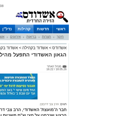
08 אוגוסט 2026 / 19:14
ראשי
חדשות
קהילות
נדל"ן
חינוך
חצרות
בריאות
אירועים
אשד
|
|
|
|
אשדודס
>
אשדוד בקהילה
>
אשדוד בקה
הגאון האשדודי התפעל מהילד
מנהל האתר
18.05.26 / 16:22
תגים:
הרב צבי דרבקין
חבר ה'מועצת' האשדודי, הרב צבי דרב
הרצוג שנבחנו על חצי ש"ס משניות ו