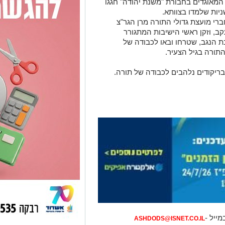
 המאוגדים בחבורת "משנת יהודה" חגגו
יות שלמדו בצוותא.
י מועצת גדולי התורה מרן הגר"צ
קב, וזקן ראשי הישיבות המתגורר
בת הנגב, שטרחו ובאו לכבודה של
התורה בגיל הצעיר.
ריקודים נלהבים לכבודה של תורה.
מייל -
ASHDODS@ISNET.CO.IL