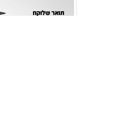
שלראשונה מצליחות לקלוע לטעמן של הציבור
מרגישים אכן חלק מ'משפחה אחת גדולה'. 
העיר ד"ר לסרי המלווה את פעילות 'מעגלי
מגיעה מסגרת קהילתית לביטוי היצירתיות
בהמשך התקיימה שירת המונים אקטיבית 
הקהל למקהלה אחת גדולה ומשותפת. ללא 
כאשר גם לאחר שהוא הסתיים הוסיפו צלילי
בשבתות הקרובות יעלו השירים והנגינות מ
צפו ברגעים קצרים מהארוע העוצמתי שעוד 
תגים:
אשדוד
,
מירון
קרא ע
ביום הילולת ה"סטייפלר" זצ"ל, עלה
מעוניינים להגיב? לדווח ? צרו איתנו קשר ב
בסיטי שבאשדוד לציון הרשב"י במירו
הראשון לבנו, נינו של הבבא מאיר זצו
אולי יעניי