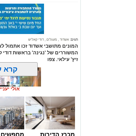
תגים:
אשדוד
,
מעגלים
,
דודי קאליש
המונים מתושבי אשדוד זכו אתמול לאר
המשוררים של 'נגינה' בראשות דודי 
זיץ' עילאי. צפו
קרא ע
אולי יעניי
זה היה ארוע יוצא דופן. בלי מילים.
מכרז הדירות
מחפשים ל
במשך שעות ארוכות של ליל שישי, נהנו ה