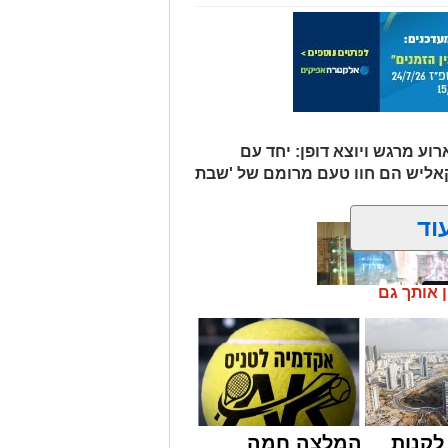
וע מרגש ויוצא דופן: יחד עם
קאליש הם חוו טעם מרומם של 'שבת
וד
ן אותך גם
קנות
המלצה חמה
מונים מתושבי אשדוד מהארוע המרכזי של