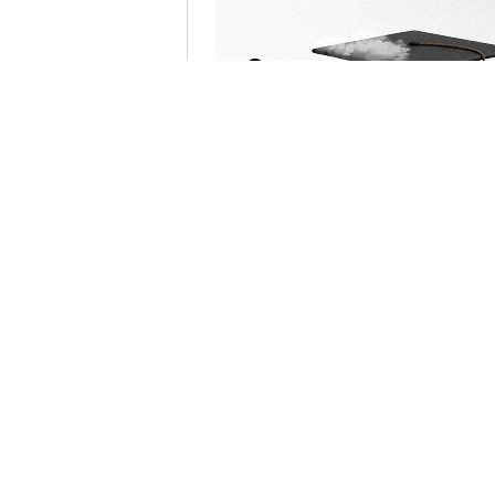
 כולו, על כל חוגיו ועדותיו, כשכולם
הרב טננהויז הביע תודה מיוחדת לראש
ם' מתוך אותה ראיה, שלכלל התושבים
 וההנאה.
ומאחדת - קולולם, במסגרתה הפך
ספק, היה זה ארוע שהטביע חותם עז,
ו להדהד ולהישמע, כשאין ספק כי גם
בתי תושבי אשדוד.
ידובר בו רבות.
וד
 ראש מוסדות "בית מאיר" מהרובע
מייל -
ASHDODS@ISNET.CO.IL
ן שם ערך את טקס גזיזת השיער
ק"ל.
ן אותך גם