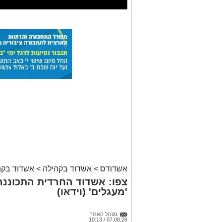
אשדודס
>
אשדוד בקהילה
>
אשדוד בקה
צפו: אשדוד החרדית התכוננה
'מעגלים' (וידאו)
מנהל האתר
07.08.26 / 10:13