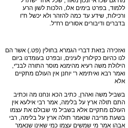
מה גם שכדאי ונכון מאוד, שכל אחד ישתדל
ללמוד, בפרט בימים אלו, הלכות לשון הרע
ורכילות, שידע עד כמה להזהר ולא יכשל ח
"
ו
בדברים ודיבורים אסורים רח
"
ל
.
ואזכירה בזאת דברי הגמרא בחולין (פט.) אשר הם
לנו כהיום כקילורין לעינים, ובפרט בעומדנו ביום
הילולת משה רעיא מהימנא מוסר התורה לבנ
"
י,
ואמר רבא ואיתימא ר' יוחנן אין העולם מתקיים
אלא
בשביל משה ואהרן, כתיב הכא ונחנו מה וכתיב
התם תולה ארץ על בלימה, אמר רבי אילעא אין
העולם מתקיים אלא בשביל מי שבולם את עצמו
בשעת מריבה שנאמר תולה ארץ על בלימה, רבי
אבהו אמר מי שמשים עצמו כמי שאינו שנאמר