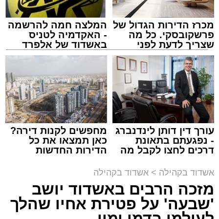
מכרז הדירות הגדול של
המלצה חמה להרשמה
פרשקובסקי. כל מה
- האקדמיה לטניס
שצריך לדעת לפני
באשדוד של אלפרד
זיץ המרכז למורשת
שמגישים הצעה לדירה
קריאולנסקי - לילדים
באשדוד
מנהל האתר / 08:55 09.08.26
עורך דין דותן לינדנברג
מחפשים לקנות דירה?
תגים:
אבי אמסלם
,
המרכז למורשת
,
מהות
,
מני
- נפגעתם בתאונת
כאן תמצאו את כל
דרכים לחצו לקבל מה
הדירות החדשות
אזולאי
שמגיע לכם
למכירה באשדוד >>>
אשדוד בקהילה
>
אשדוד בקהילה
לקראת סיום בין הזמנים נערך אמש מופע סיום בין
מזכה הרבים באשדוד יושב
הזמנים ומלווה מלכה על ידי "המרכז למורשת"
'שבעה' על פטירת אחיו שהלך
בראשות מ"מ ראש העיר הרב אבי אמסלם בשיתוף
הרשות העירונית 'מהות' בראשות יו"ר הדירקטוריון
לעולמו בדמי ימיו