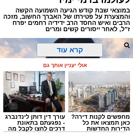
חבר מועצת העיר הרב מני אזולאי ומנכ"לית
במוצאי שבת קודש הגיעה השמועה הקשה
הרשות הגב' סימונה מורלי - בהשתתפות למעלה
והמצערת על פטירתו של האברך החשוב, מזכה
מאלף בחורי ישיבות, אברכים ותושבי העיר שגדשו
הרבים ואיש החסד הרב ידידיה רחמים יפרח
ז"ל, לאחר ייסורים קשים ומרים
את אולם הפיס גור ברובע ז׳.
האירוע הענק התקיים כאמור ע"י 'המרכז למורשת'
קרא עוד
ובשיתוף רשת ישיבות בין הזמנים 'חזון עובדיה'
מבית הרשות העירונית 'מהות' במסגרתה פועלות
אולי יעניין אותך גם
עשרות נקודות של ישיבות בין הזמנים ברחבי העיר
שבהם לומדים מאות בחורי ישיבות במהלך
חופשת הקיץ.
במופע ששולב עם מלווה מלכה מוזיקלי הופיעו על
במה אחת אמן הרגש בנצי שטיין, הקומזיצר והיוצר
יצחק בן ארזה והזמר החסידי שמוליק קליין בליווי
מחפשים לקנות דירה?
עורך דין דותן לינדנברג
תזמורת מורחבת בניצוחו של מאסטרו דני אבידני.
כאן תמצאו את כל
- נפגעתם בתאונת
הדירות החדשות
דרכים לחצו לקבל מה