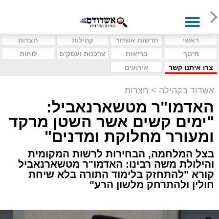
ראשי
חדשות אשדוד
קהילות
חצרות
חינוך
בריאות
צרכנות ועסקים
לוחות
צרו איתנו קשר
אירועים
אשדוד בקהילה
>
חצרות
האדמו"ר מטשארנאביל:
"ימים קשים אשר השטן מרקד
ומעורר מחלוקת ומדנים"
בצל המלחמה, הבחירות לרשות המקומית
והילולת משה רבינו: האדמו"ר מטשארנאביל
קורא "להתחזק בלימוד התורה בלא שיחת
חולין ולהתרחק מלשון הרע"