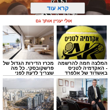
קרא עוד
אולי יעניין אותך גם
המלצה חמה להרשמה
מכרז הדירות הגדול של
- האקדמיה לטניס
פרשקובסקי. כל מה
באשדוד של אלפרד
שצריך לדעת לפני
קריאולנסקי - לילדים
שמגישים הצעה לדירה
מעגלים
באשדוד
מנהל האתר / 20:31 06.08.26