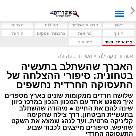
ראשי
חדשות אשדוד
קהילות
חצרות
חינוך
בריאות
צרכנות ועסקים
לוחות
צרו איתנו קשר
אירועים
אשדוד בקהילה
>
אשדוד בקהילה
האברך שהשתלב בתעשיה
בטחונית: סיפורי ההצלחה של
התעסוקה החרדית נחשפים
שלושה חרדים ממקומות שונים בארץ מספרים
איך מפגש אחד עם המכוון הנכון במרכז כיוון
שינה להם את החיים ● מיהודה שהשתלב
בתעשיית הביטחון, דרך צילה שהקימה
קליניקה פרטית, ועד לנהג שמצא את השקט
שחיפש. סיפורים מייצגים לכבוד שבוע
התעסוקה החרדי