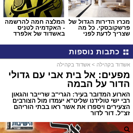
מכרז הדירות הגדול של
המלצה חמה להרשמה
פרשקובסקי. כל מה
- האקדמיה לטניס
שצריך לדעת לפני
באשדוד של אלפרד
שמגישים הצעה לדירה
קריאולנסקי - לילדים
באשדוד
כתבות נוספות
אשדוד בקהילה
>
אשדוד בקהילה
מפעים: אל בית אבי עם גדולי
הדור על הבמה
הארוע המדובר בעיר: הגרי"ב שרייבר והגאון
רבי ישי טולידנו שליט"א יעמדו מול הצורבים
הצעירים ויספרו את אשר ראו בבתי הוריהם
זצ"ל. דור לדור