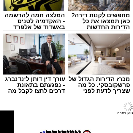
תגים:
אשדוד
,
בעלזא
,
הילולא
מחפשים לקנות דירה?
המלצה חמה להרשמה
כאן תמצאו את כל
- האקדמיה לטניס
הדירות החדשות
באשדוד של אלפרד
למכירה באשדוד >>>
קריאולנסקי - לילדים
במהלך הערב יישאו דברי ברכה מ"מ ראש העיר
מכרז הדירות הגדול של
עורך דין דותן לינדנברג
וומונה המרכז למורשת הרב אבי אמסלם וחבר
פרשקובסקי. כל מה
- נפגעתם בתאונת
מועצת העיר יו"ר מהות הרב מני אזולאי.
שצריך לדעת לפני
דרכים לחצו לקבל מה
שמגישים הצעה לדירה
שמגיע לכם
באשדוד
האירוע יתקיים במוצ"ש פרשת ראה, בשעה 21:30
באולם הפיס גור ברובע ז׳.
טוען כתבה...