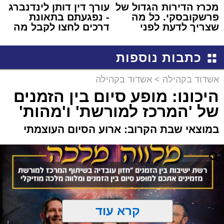
מכרז הדירות הגדול של
עורך דין דותן לינדנברג
פרשקובסקי. כל מה
- נפגעתם בתאונת
שצריך לדעת לפני
דרכים לחצו לקבל מה
שמגישים הצעה לדירה
שמגיע לכם
באשדוד
כתבות נוספות
אשדוד בקהילה
>
אשדוד בקהילה
היכונו: מופע סיום בין הזמנים
של 'המרכז למורשת' ו'מהות'
במוצאי שבת הקרוב: ארוע הסיום העוצמתי
קרא עוד