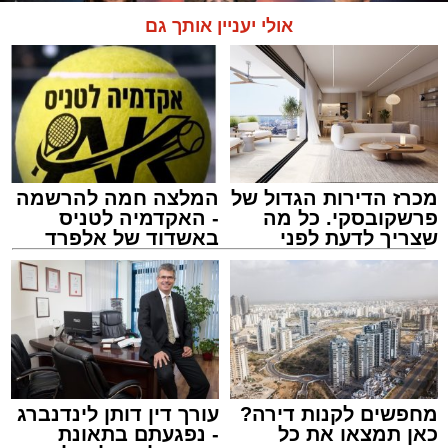
אולי יעניין אותך גם
מכרז הדירות הגדול של
המלצה חמה להרשמה
המרכז למורשת
פרשקובסקי. כל מה
- האקדמיה לטניס
מנהל האתר / 10:42 06.08.26
שצריך לדעת לפני
באשדוד של אלפרד
שמגישים הצעה לדירה
קריאולנסקי - לילדים
באשדוד
תגים:
המרכז למורשת
,
"מהות"
מחפשים לקנות דירה?
עורך דין דותן לינדנברג
ימים ספורים לתום בין הזמנים אב שהיה גדוש
כאן תמצאו את כל
- נפגעתם בתאונת