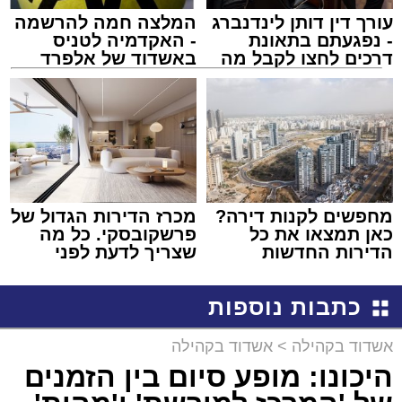
עורך דין דותן לינדנברג
המלצה חמה להרשמה
- נפגעתם בתאונת
- האקדמיה לטניס
דרכים לחצו לקבל מה
באשדוד של אלפרד
שמגיע לכם
קריאולנסקי - לילדים
מחפשים לקנות דירה?
מכרז הדירות הגדול של
כאן תמצאו את כל
פרשקובסקי. כל מה
הדירות החדשות
שצריך לדעת לפני
למכירה באשדוד >>>
שמגישים הצעה לדירה
באשדוד
כתבות נוספות
אשדוד בקהילה
>
אשדוד בקהילה
היכונו: מופע סיום בין הזמנים