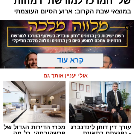
של 'המרכז למורשת' ו'מהות'
במוצאי שבת הקרוב: ארוע הסיום העוצמתי
קרא עוד
אולי יעניין אותך גם
עורך דין דותן לינדנברג
מכרז הדירות הגדול של
המרכז למורשת
- נפגעתם בתאונת
פרשקובסקי. כל מה