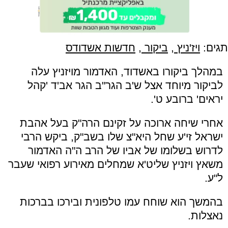
תגים:
ויז'ניץ
,
ביקור
,
חדשות אשדודס
במהלך ביקורו באשדוד, האדמור מויזניץ עלה
לביקור מיוחד אצל ש'ב הגר"ב הגר אב'ד 'קהל
יראים' ברובע ט'.
אחרי שיחה ארוכה על זקינם הרה"ק בעל אהבת
ישראל זי'ע שחל היא"צ שלו בשב"ק, ביקש הרבי
לדרוש בשלומו של אביו של הרב ה"ה האדמור
משאץ ויזניץ שליט'א שמחלים מאירוע רפואי שעבר
ל"ע.
בהמשך הוא שוחח עמו טלפונית ובירכו בברכות
נאצלות.