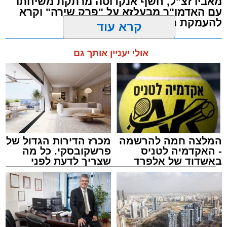
מאביו זצ"ל, חשף אנקדוטה מרתקת משיחתו
עשרות נקודות של ישיבות בין הזמנים ברחבי העיר
עם האדמו"ר מבעלזא על "פרק שירה" וקרא
להעמקת מידת הכרת הטוב
שבהם לומדים מאות בחורי ישיבות ומתעלים
בתורה גם בימי החופש.
מערכת האתר / 00:23 06.08.26
קרא עוד
במופע סיום בין הזמנים שישולב עם מלווה מלכה
אולי יעניין אותך גם
מוזיקלי יופיעו על במה אחת ענקי הזמר והרגש,
בנצי שטיין, יצחק בן ארזה ושמוליק קליין בליווי
תזמורת מורחבת בניצוחו של מאסטרו דני אבידני.
תגים:
אשדוד
,
בעלזא
,
הילולא
המלצה חמה להרשמה
מכרז הדירות הגדול של
- האקדמיה לטניס
פרשקובסקי. כל מה
באשדוד של אלפרד
שצריך לדעת לפני
קריאולנסקי - לילדים
שמגישים הצעה לדירה
באשדוד