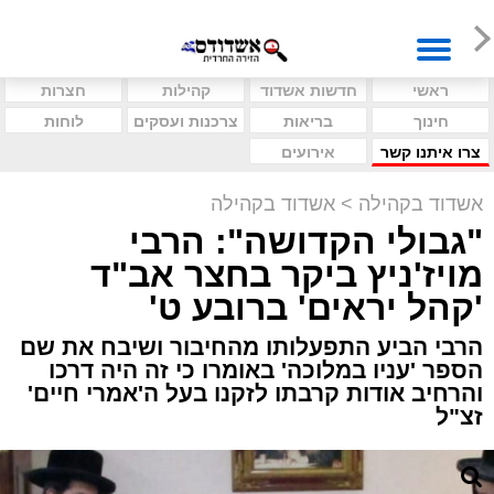
ראשי
חדשות אשדוד
קהילות
חצרות
חינוך
בריאות
צרכנות ועסקים
לוחות
צרו איתנו קשר
אירועים
אשדוד בקהילה
>
אשדוד בקהילה
"גבולי הקדושה": הרבי
מויז'ניץ ביקר בחצר אב"ד
'קהל יראים' ברובע ט'
הרבי הביע התפעלותו מהחיבור ושיבח את שם
הספר 'עניו במלוכה' באומרו כי זה היה דרכו
והרחיב אודות קרבתו לזקנו בעל ה'אמרי חיים'
זצ"ל