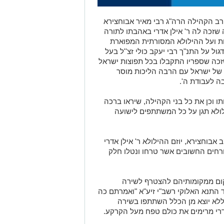
רב הקהילה הרה"ג רבי מאיר אבוחצירא
שזכה לה ר' אילן אדרי באהבתו לתורה
ת ועל ההילולא המסורתית המפוארת
ול על התנ"ך רבי יעקב כולי זצ''ל בעל
שזכה שספריו התקבלו בכל תפוצות ישראל
ן של ישראל עם הרבה הליכות מוסר
ה לעבודת ה'.
תו וכן את כל בני הקהילה, שיראו ברכה
לולא תגן על כל המשתתפים לישועה
 אבוחצירא, יוזם ההילולא ר' אילן אדרי
ורחים החשובים אשר טרחו ונטלו חלק
קום ממקומותיהם להצטרף לשירה
 התנא האלוקי רשב"י זיע"א "ואמרתם כה
ללא יוצא מן הכלל השתתפו בשירה
דרי מרימים את כולם טפח מעל הקרקע.