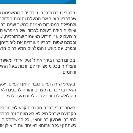
בדברי תורה וברכה, כובד ידיד המשפחה ו
שבדבריו הזכיר את המעלה והזכות הגדולה 
ולתפילה במסירות נאמנה במשך שנים רבו
ואולי היחידה בעולם לכבודו של המפרש הדג
ה"מעם לועז" הידוע מאיזמיר שבתורכיה, 
ובכמה שפות ודבריו מעוררים את ליבותיה
ובפרט עם מעשיו הנפלאים המעוררים הרב
בסיום דבריו בירך את ר' אילן אדרי ומשפח
והצלחה בכל מעשי ידיהם, וזכות בעל ההי
ורחמים.
בקטעי שירה ופיוט כובד החזן והפייטן יעקב
נשא דברי ברכה קצרים והודה לרבנים ולא
בהילולא לכבוד בעל הילקוט מעם לועז.
לאחר דברי ברכה הקצרים קרא לציבור ל
הקבועה שבכל הילולא לא מוותר וזה לכבוד
לחי רבי שמעון בר יוחאי", כל המשתתפים 
כשהחזן יעקב אבוחצירא יחד עם ר' אילן א