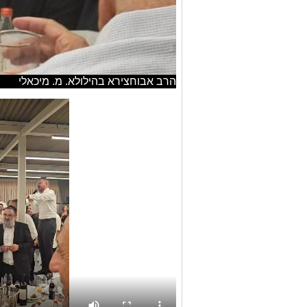
הרב אבוחצירא בהילולא. מ. מיכאלי