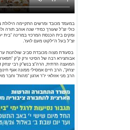
במעמד מכובד ומרשים התקיימה הילולת בע
כולי זצ"ל שעורך כמידי שנה אוהב תורה ולומ
ומקים בית הכנסת המרכזי במרינה "בית יעק
זצ"ל בעל ה'ילקוט מעם לועז'.
בסעודת מצוה מכובדת סביב שולחנות ערו
אבוחצירא רבה של הסיטי ורק ק"ק "תפארת ר
המועצה הדתית, הרה"צ בנש"ק רבי יצחק דה
יצחק", הרב חיים אמסילי ממונה אגף חינוך
הרב מני אזולאי יו"ר ארגון "מהות" וחבר מו