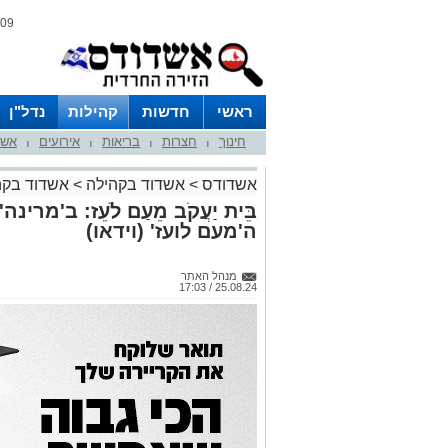
09 אוגוסט 2026 / 15:00
ראשי
חדשות
קהילות
נדל"ן
חינוך
חצרות
בריאות
אירועים
אשד
|
|
|
|
אשדודס
>
אשדוד בקהילה
>
אשדוד בקה
בֵּית יַעֲקֹב מֵעַם לֹעֵז: ב'מרי
ה'מעם לועז' (וידאו)
מנהל האתר
25.08.24 / 17:03