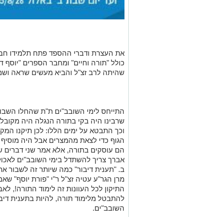
את העצרת ודברי ההספד פתח תלמידו חביבו
כולל "תורה וחיים" ומחבר הספרים "יוסף 
שהיתה לרב זצ"ל והביא מעשים שראה ושמע
התייחס לימי השובב"ים ת"ת שהחלו השבוע
שרבינו היה בקי בתורה הנגלה היה מקובל 
וכך התבטא על ימים הללו: לכן תיקנו המק
הגוף כדי לצאת מהמצרים אבל היה מוסיף ו
הם עוסקים בתורה, אלא אמר שני דברים ש
אברך צריך להשתדל בימי השובב"ים לאכול
ב. "תענית דיבור" כמה שיותר זה לשבור את
מרן הגר"ע עטיה זצ"ל ר"י "פורת יוסף" שאמ
התיקון לכל העוונות זה לימוד התורה!, לא
להתבטל מלימוד תורה, להיות בתענית דיבו
השובב"ים.