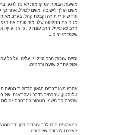
משעות הבוקר המוקדמות לא נח לרגע, בתפ
משם הולך לישיבה ומשם לכולל, אחר כך לת
עוד שיעורי תורה וקבלת קהל, בערב מאוחר 
מניח את החליפה שלו ומיד פותח את הגמרא
הרב לא עייף? הרב עונה לי, כן אני עייף, 
שלמדתי היום...
וסיים שזכות הרב זצ"ל יגן עלינו ועל כל 
זקוק יותר לישועה ורחמים.
אחריו נשא דברים הגאון הגדול ר' מנשה תו
טלזסטון, שהרחיב בדבריו על דאגתו של הר
שמירת פך השמן הטהור בהרחבת גבולות 
המארגנים הודו לרב עובדיה דהן יו"ר המוע
העצרת לכבודה של תורה.