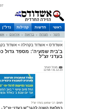
07 אוגוסט 2026 / 18:00
ראשי
חדשות
קהילות
נדל"ן
חינוך
חצרות
בריאות
אירועים
אשד
|
|
|
|
אשדודס
>
אשדוד בקהילה
>
אשדוד בקה
ב'בית שמעיה': מספד גדול כ
בעדני זצ"ל
מנהל האתר
31.12.23 / 12:58
תגים:
רבי שמעון בעדני זצ"ל
במלאת השנה להגר"ש בעדני זצ"ל - 