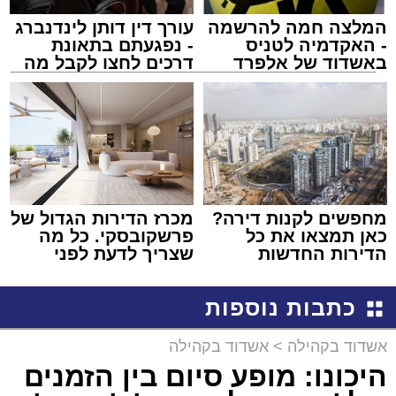
המלצה חמה להרשמה
עורך דין דותן לינדנברג
- האקדמיה לטניס
- נפגעתם בתאונת
באשדוד של אלפרד
דרכים לחצו לקבל מה
קריאולנסקי - לילדים
שמגיע לכם
מחפשים לקנות דירה?
מכרז הדירות הגדול של
כאן תמצאו את כל
פרשקובסקי. כל מה
הדירות החדשות
שצריך לדעת לפני
למכירה באשדוד >>>
שמגישים הצעה לדירה
באשדוד
כתבות נוספות
אשדוד בקהילה
>
אשדוד בקהילה
היכונו: מופע סיום בין הזמנים