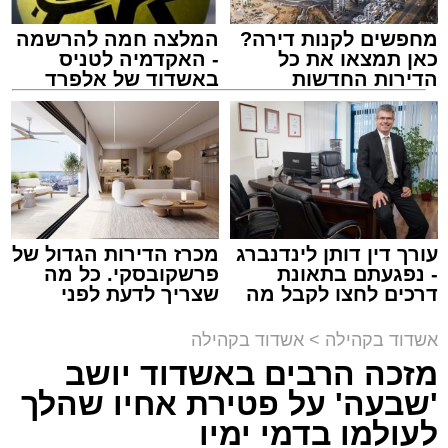
מחפשים לקנות דירה?
המלצה חמה להרשמה
כאן תמצאו את כל
- האקדמיה לטניס
הדירות החדשות
באשדוד של אלפרד
זיץ המרכז למורשת
למכירה באשדוד >>>
קריאולנסקי - לילדים
מנהל האתר / 08:55 09.08.26
עורך דין דותן לינדנברג
מכרז הדירות הגדול של
תגים:
אבי אמסלם
,
המרכז למורשת
,
מהות
,
מני
- נפגעתם בתאונת
פרשקובסקי. כל מה
דרכים לחצו לקבל מה
שצריך לדעת לפני
אזולאי
שמגיע לכם
שמגישים הצעה לדירה
באשדוד
אשדוד בקהילה
>
אשדוד בקהילה
לקראת סיום בין הזמנים נערך אמש מופע סיום בין
מזכה הרבים באשדוד יושב
הזמנים ומלווה מלכה על ידי "המרכז למורשת"
'שבעה' על פטירת אחיו שהלך
בראשות מ"מ ראש העיר הרב אבי אמסלם בשיתוף
הרשות העירונית 'מהות' בראשות יו"ר הדירקטוריון
לעולמו בדמי ימיו