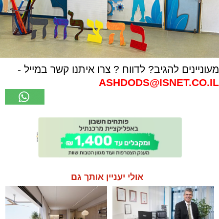
מעוניינים להגיב? לדווח ? צרו איתנו קשר במייל -
ASHDODS@ISNET.CO.IL
אולי יעניין אותך גם