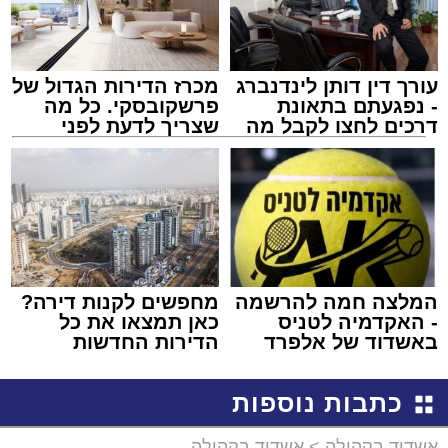
עורך דין דותן לינדנברג
מכרז הדירות הגדול של
- נפגעתם בתאונת
פרשקובסקי. כל מה
דרכים לחצו לקבל מה
שצריך לדעת לפני
שמגיע לכם
שמגישים הצעה לדירה
באשדוד
המלצה חמה להרשמה
מחפשים לקנות דירה?
- האקדמיה לטניס
כאן תמצאו את כל
באשדוד של אלפרד
הדירות החדשות
קריאולנסקי - לילדים
למכירה באשדוד >>>
כתבות נוספות
אשדוד בקהילה
>
אשדוד בקהילה