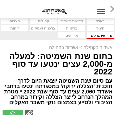
ראשי
חדשות אשדוד
קהילות
חצרות
חינוך
בריאות
צרכנות ועסקים
לוחות
צרו איתנו קשר
אירועים
אשדוד בקהילה
>
אשדוד בקהילה
בתום שנת השמיטה: למעלה
מ-2,000 עצים ינטעו עד סוף
2022
עם סיום שנת השמיטה יוצאת היום לדרך
תוכנית 'הצללה ירוקה' במסגרתה ינטעו ברחבי
אשדוד 2,060 עצים עד סוף שנת 2022 * מטרת
המהלך הנרחב לייצר הצללה וקירור במרחב
הציבורי ולסייע בצמצום נזקי משבר האקלים