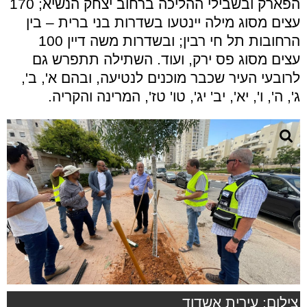
הפארק ובשבילי ההליכה ברחוב יצחק הנשיא; 170
עצים מסוג מילה יינטעו בשדרות בני ברית – בין
הרחובות תל חי רבין; ובשדרות משה דיין 100
עצים מסוג פס ירק, ועוד. השתילה תתפרש גם
לרובעי העיר שכבר מוכנים לנטיעה, ובהם א', ב',
ג', ה', ו', יא', יב' יג', טו' טז', המרינה והקריה.
צילום: עירית אשדוד