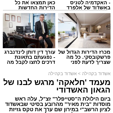
- האקדמיה לטניס
כאן תמצאו את כל
באשדוד של אלפרד
הדירות החדשות
קריאולנסקי - לילדים
למכירה באשדוד >>>
זה היה ארוע יוצא דופן. בלי מילים.
במשך שעות ארוכות של ליל שישי, נהנו המונים
מתושבי אשדוד מהארוע המרכזי של 'מעגלים'.
ואכן, כפי שהובטח, לא היה מדובר במופע שגרתי,
מכרז הדירות הגדול של
עורך דין דותן לינדנברג
פרשקובסקי. כל מה
- נפגעתם בתאונת
אלא במעמד של טיש חסידי אותנטי, שהצליח
שצריך לדעת לפני
דרכים לחצו לקבל מה
לסחוף אליו את ההמונים מעומק ימי החולין - אל
שמגישים הצעה לדירה
שמגיע לכם
תוך האווירה השבתית של חצרות הקודש.
באשדוד
אשדוד בקהילה
>
אשדוד בקהילה
מעמד 'חלאקה' מרגש לבנו של
הגאון האשדודי
ביום הילולת ה"סטייפלר" זצ"ל, עלה ראש
מוסדות "בית מאיר" מהרובע בסיטי שבאשדוד
לציון הרשב"י במירון שם ערך את טקס גזיזת