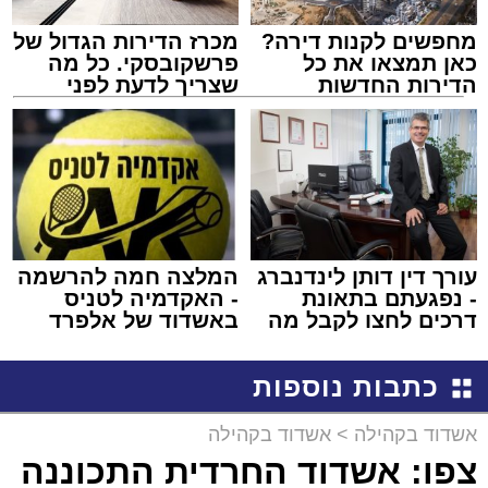
מחפשים לקנות דירה?
מכרז הדירות הגדול של
כאן תמצאו את כל
פרשקובסקי. כל מה
הדירות החדשות
שצריך לדעת לפני
למכירה באשדוד >>>
שמגישים הצעה לדירה
באשדוד
עורך דין דותן לינדנברג
המלצה חמה להרשמה
- נפגעתם בתאונת
- האקדמיה לטניס
דרכים לחצו לקבל מה
באשדוד של אלפרד
שמגיע לכם
קריאולנסקי - לילדים
כתבות נוספות
אשדוד בקהילה
>
אשדוד בקהילה
צפו: אשדוד החרדית התכוננה