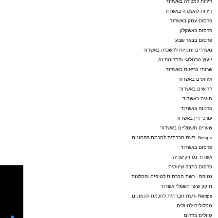
דירות למכירה באשדוד
דירות להשכרה באשדוד
פרסום עסק באשדוד
פרסום באשקלון
פרסום בבאר שבע
משרדים וחנויות להשכרה באשדוד
ייעוץ טכנולוגי ופתרונות AI
שרותי בריאות באשדוד
אירועים באשדוד
דרושים באשדוד
חוגים באשדוד
ארנונה באשדוד
עורכי דין באשדוד
שערים חשמליים באשדוד
Netips -רשת חברתית לחכמת ההמונים
פרסום באשדוד
אשדוד נט ויקיפדיה
פרסום כתבה שיווקית
נטיפס - רשת חברתית לטיפים והמלצות
תיקון שער חשמלי אשדוד
Netips -רשת חברתית לחכמת ההמונים
מסלולים לטיולים
טיולים בדרום