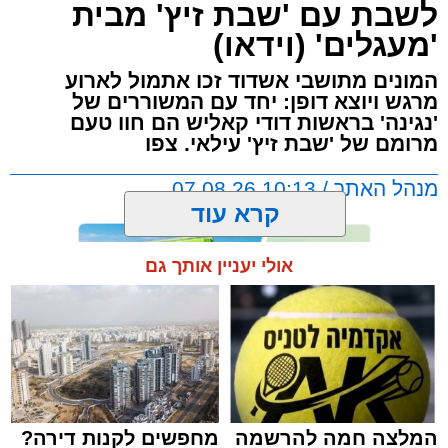
לשבת עם 'שבת זיץ' מבית
'מעגלים' (וידאו)
המונים מתושבי אשדוד זכו אתמול לארוע
מרגש ויוצא דופן: יחד עם המשוררים של
'נגינה' בראשות דודי קאליש הם חוו טעם
מרומם של 'שבת זיץ' עילאי. צפו
מנהל האתר / 10:13 07.08.26
קרא עוד
אולי יעניין אותך גם
תגים:
אשדוד
,
מעגלים
,
דודי קאליש
המלצה חמה להרשמה
מחפשים לקנות דירה?