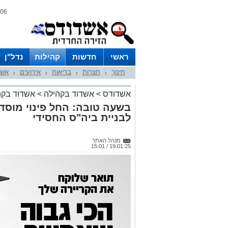
06 אוגוסט 2026 / 22:49
ראשי
חדשות
קהילות
נדל"ן
חינוך
חצרות
בריאות
אירועים
אשד
|
|
|
|
אשדודס
>
אשדוד בקהילה
>
אשדוד בקה
בשעה טובה: החל פינוי מוסד
לבניית ביה"ס החסידי
מנהל האתר
19.01.25 / 15:01