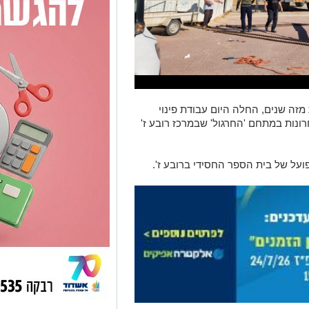
מזה שנים, החלה היום עבודת פינוי
ונות במתחם 'החרגול' שבמרכז רובע ז'
על של בית הספר החסידי ברובע ז'.