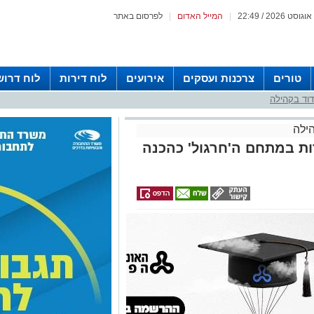
|
המייל האדום
|
לפרסום באתר
טורים
צרכנות ועסקים
אירועים
לוח דירות
לוח דרוש
וד בקהילה
ילה
ות במתחם ה'חרגול' כהכנה