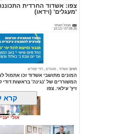
צפו: אשדוד החרדית התכוננה
'מעגלים' (וידאו)
מנהל האתר
07.08.26 / 10:13
תגים:
אשדוד
,
מעגלים
,
דודי קאליש
המונים מתושבי אשדוד זכו אתמול לאר
המשוררים של 'נגינה' בראשות דודי 
זיץ' עילאי. צפו
קרא ע
אולי יעניי