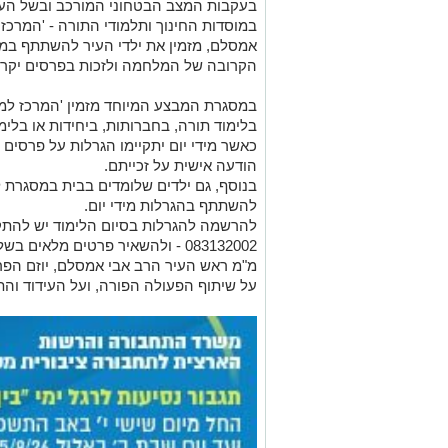
בעקבות המצב הבטחוני המורכב ובשל העו
במוסדות החינוך ותלמודי התורה - 'המרכז
אמסלם, מזמין את ילדי העיר להשתתף במ
הקרובה של המלחמה ולזכות בפרסים יקרי
במסגרת המבצע המיוחד מזמין 'המרכז למו
בלימוד תורה, בחברותות, ביחידות או בלי
כאשר מידי יום יתקיימו הגרלות על פרסים יק
הודעה אישית על זכייתם.
בנוסף, גם ילדים שלומדים בבית במסגרת ל
להשתתף בהגרלות מידי יום.
להרשמה להגרלות בסיום הלימוד יש להתק
083132002 - ולהשאיר פרטים מלאים בשלוחת המבצעים.
מ"מ ראש העיר הרב אבי אמסלם, יוזם הפרו
על שיתוף הפעולה הפורה, ועל העידוד והת