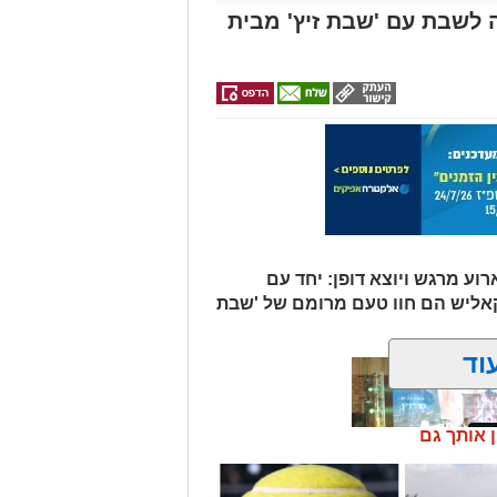
 לשבת עם 'שבת זיץ' מבית
וע מרגש ויוצא דופן: יחד עם
קאליש הם חוו טעם מרומם של 'שבת
וד
ן אותך גם