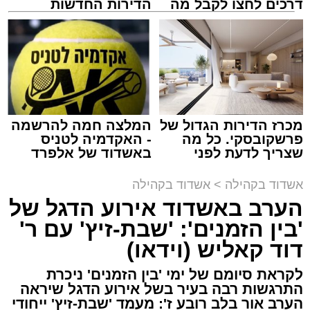
דרכים לחצו לקבל מה
הדירות החדשות
שמגיע לכם
למכירה באשדוד >>>
במהלך הערב יישאו דברי ברכה מ"מ ראש העיר
מכרז הדירות הגדול של
המלצה חמה להרשמה
וומונה המרכז למורשת הרב אבי אמסלם וחבר
פרשקובסקי. כל מה
- האקדמיה לטניס
מועצת העיר יו"ר מהות הרב מני אזולאי.
שצריך לדעת לפני
באשדוד של אלפרד
שמגישים הצעה לדירה
קריאולנסקי - לילדים
באשדוד
האירוע יתקיים במוצ"ש פרשת ראה, בשעה 21:30
אשדוד בקהילה
>
אשדוד בקהילה
באולם הפיס גור ברובע ז׳.
הערב באשדוד אירוע הדגל של
'בין הזמנים': 'שבת-זיץ' עם ר'
הערב למעשה יסמן את תחילת סיום שורת אירועי
דוד קאליש (וידאו)
צילום: א' מיכאלי
הקיץ הייחודית של המרכז למורשת שנפרסו על פני
השבועיים האחרונים ויימשכו גם בשבוע הבא, עד
לקראת סיומם של ימי 'בין הזמנים' ניכרת
התרגשות רבה בעיר בשל אירוע הדגל שיראה
לקראת יום הילולא קדישא של הרה"ק רבי אהרון
ראש חודש אלול. פעילויות שזכו לשבחים רבים.
הערב אור בלב רובע ז': מעמד 'שבת-זיץ' ייחודי
מבעלזא זצוק"ל, נשא האדמו"ר הגה"צ רבי דוד