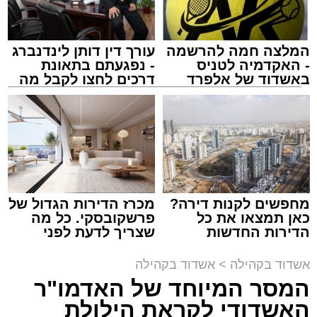
המלצה חמה להרשמה
עורך דין דותן לינדנברג
המרכז למורשת
- האקדמיה לטניס
- נפגעתם בתאונת
מנהל האתר / 10:42 06.08.26
באשדוד של אלפרד
דרכים לחצו לקבל מה
קריאולנסקי - לילדים
שמגיע לכם
תגים:
המרכז למורשת
,
"מהות"
מחפשים לקנות דירה?
מכרז הדירות הגדול של
ימים ספורים לתום בין הזמנים אב שהיה גדוש
כאן תמצאו את כל
פרשקובסקי. כל מה
בפעילויות שונות ומגוונות, במוצאי שבת הקרוב,
הדירות החדשות
שצריך לדעת לפני
למכירה באשדוד >>>
שמגישים הצעה לדירה
פרשת ראה, ייערך מופע סיום בין הזמנים ומלווה
באשדוד
אשדוד בקהילה
>
אשדוד בקהילה
מלכה על ידי "המרכז למורשת" בראשות מ"מ ראש
המסר המיוחד של האדמו"ר
העיר הרב אבי אמסלם בשיתוף הרשות העירונית
האשדודי לקראת הילולת
'מהות' בראשות חבר מועצת העיר הרב מני אזולאי.