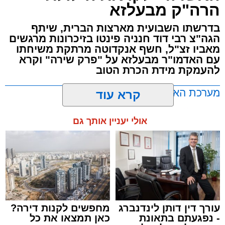
הרה"ק מבעלזא
האירוע הענק יתקיים כאמור ע"י 'המרכז למורשת'
בדרשתו השבועית מארצות הברית, שיתף
ובשיתוף רשת ישיבות בין הזמנים 'חזון עובדיה'
הגה"צ רבי דוד חנניה פינטו בזיכרונות מרגשים
מבית הרשות העירונית 'מהות' במסגרתה פועלות
מאביו זצ"ל, חשף אנקדוטה מרתקת משיחתו
עשרות נקודות של ישיבות בין הזמנים ברחבי העיר
עם האדמו"ר מבעלזא על "פרק שירה" וקרא
להעמקת מידת הכרת הטוב
שבהם לומדים מאות בחורי ישיבות ומתעלים
בתורה גם בימי החופש.
מערכת האתר / 00:23 06.08.26
קרא עוד
במופע סיום בין הזמנים שישולב עם מלווה מלכה
אולי יעניין אותך גם
מוזיקלי יופיעו על במה אחת ענקי הזמר והרגש,
בנצי שטיין, יצחק בן ארזה ושמוליק קליין בליווי
תזמורת מורחבת בניצוחו של מאסטרו דני אבידני.
תגים:
אשדוד
,
בעלזא
,
הילולא
עורך דין דותן לינדנברג
מחפשים לקנות דירה?
- נפגעתם בתאונת
כאן תמצאו את כל