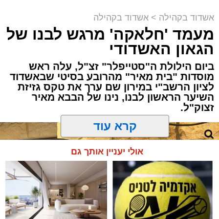
לסחוף אליו את ההמונים מעומק ימי החולין - אל
קריאולנסקי - לילדים
למכירה באשדוד >>>
תוך האווירה השבתית של חצרות הקודש.
אשדוד בקהילה
>
אשדוד בקהילה
מעמד 'חלאקה' מרגש לבנו של
הגאון האשדודי
ביום הילולת ה"סטייפלר" זצ"ל, עלה ראש
מוסדות "בית מאיר" מהרובע בסיטי שבאשדוד
לציון הרשב"י במירון שם ערך את טקס גזיזת
השיער הראשון לבנו, נינו של הבבא מאיר
זצוק"ל.
קרא עוד
המעמד, שהתקיים ביוזמת 'מעגלים', נערך
אולי יעניין אותך גם
בראשות בעל המנגן ר' דודי קאליש, שידוע
בכישרונו להגיש יצירות עומק ברגש יהודי לוהט
ופנימי, כשלצידו ליד השולחן הסיבו, חבושי