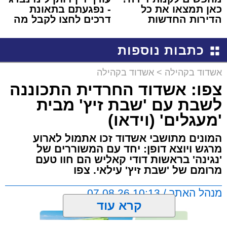
כאן תמצאו את כל
- נפגעתם בתאונת
הדירות החדשות
דרכים לחצו לקבל מה
למכירה באשדוד >>>
שמגיע לכם
כתבות נוספות
אשדוד בקהילה
>
אשדוד בקהילה
צפו: אשדוד החרדית התכוננה
לשבת עם 'שבת זיץ' מבית
'מעגלים' (וידאו)
המונים מתושבי אשדוד זכו אתמול לארוע
מרגש ויוצא דופן: יחד עם המשוררים של
'נגינה' בראשות דודי קאליש הם חוו טעם
מרומם של 'שבת זיץ' עילאי. צפו
מנהל האתר / 10:13 07.08.26
קרא עוד