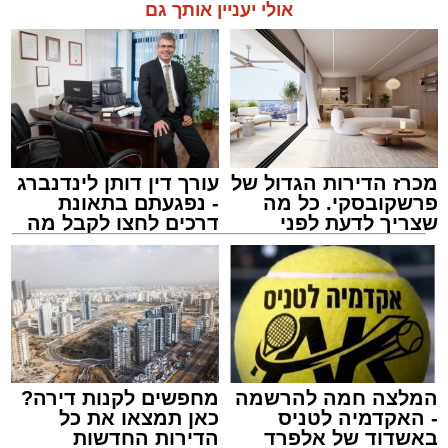
אולי יעניין אותך גם
תגים:
אשדוד
,
מעגלים
,
דודי קאליש
מכרז הדירות הגדול של
עורך דין דותן לינדנברג
פרשקובסקי. כל מה
- נפגעתם בתאונת
שצריך לדעת לפני
דרכים לחצו לקבל מה
שמגישים הצעה לדירה
שמגיע לכם
באשדוד
זה היה ארוע יוצא דופן. בלי מילים.
במשך שעות ארוכות של ליל שישי, נהנו המונים
מתושבי אשדוד מהארוע המרכזי של 'מעגלים'.
ואכן, כפי שהובטח, לא היה מדובר במופע שגרתי,
המלצה חמה להרשמה
מחפשים לקנות דירה?
- האקדמיה לטניס
כאן תמצאו את כל
אלא במעמד של טיש חסידי אותנטי, שהצליח
באשדוד של אלפרד
הדירות החדשות