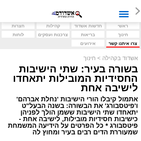
ראשי
חדשות אשדוד
קהילות
חצרות
חינוך
בריאות
צרכנות ועסקים
לוחות
צרו איתנו קשר
אירועים
אשדוד בקהילה
>
חינוך
בשורה בעיר: שתי הישיבות
החסידיות המובילות יתאחדו
לישיבה אחת
אתמול קיבלו הורי הישיבות 'נחלת אברהם'
ו'פיטסבורג' את הבשורה: בשנה הבעל"ט
יתאחדו שתי הישיבות ששמן הולך לפניהן
כישיבות חסידיות מובילות, לישיבה אחת -
פיטסבורג * כל הפרטים על הידיעה המשמחת
שמעוררת הדים רבים בעיר ומחוץ לה