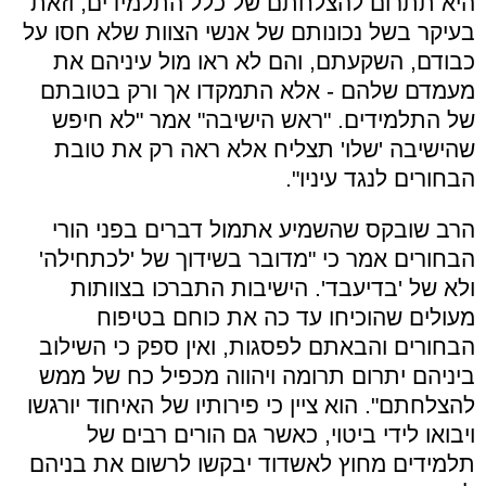
היא תתרום להצלחתם של כלל התלמידים, וזאת
בעיקר בשל נכונותם של אנשי הצוות שלא חסו על
כבודם, השקעתם, והם לא ראו מול עיניהם את
מעמדם שלהם - אלא התמקדו אך ורק בטובתם
של התלמידים. "ראש הישיבה" אמר "לא חיפש
שהישיבה 'שלו' תצליח אלא ראה רק את טובת
הבחורים לנגד עיניו".
הרב שובקס שהשמיע אתמול דברים בפני הורי
הבחורים אמר כי "מדובר בשידוך של 'לכתחילה'
ולא של 'בדיעבד'. הישיבות התברכו בצוותות
מעולים שהוכיחו עד כה את כוחם בטיפוח
הבחורים והבאתם לפסגות, ואין ספק כי השילוב
ביניהם יתרום תרומה ויהווה מכפיל כח של ממש
להצלחתם". הוא ציין כי פירותיו של האיחוד יורגשו
ויבואו לידי ביטוי, כאשר גם הורים רבים של
תלמידים מחוץ לאשדוד יבקשו לרשום את בניהם