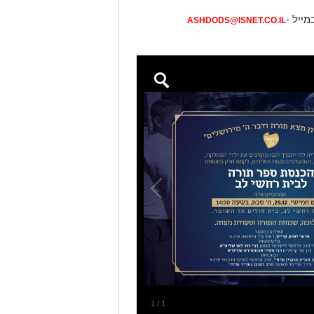
מייל -
ASHDODS@ISNET.CO.IL