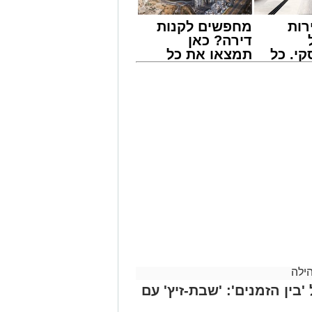
רות
מחפשים לקנות
דירה? כאן
י. כל
תמצאו את כל
 לדעת
הדירות החדשות
ישים
למכירה באשדוד
רה
>>>
הרון מבעלזא זצוק"ל, נשא האדמו"ר
ילה
 ממלכת התורה "אורות חיים ומשה",
בארה"ב, שבה עמד על חשיבות ההידבקות
ין הזמנים': 'שבת-זיץ' עם