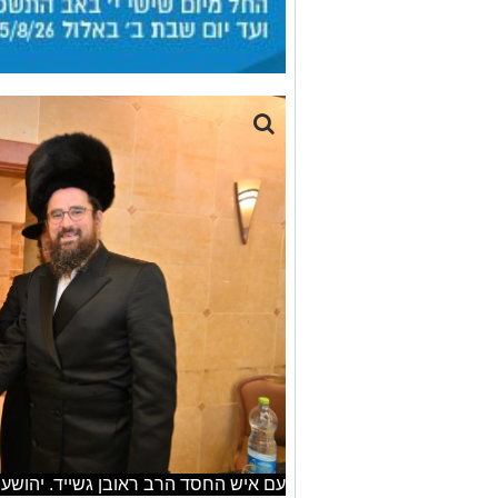
עם איש החסד הרב ראובן גשייד. יהושע