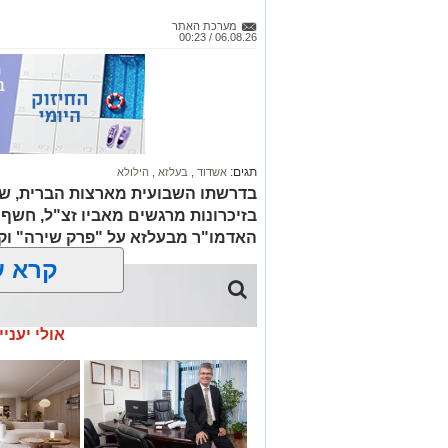
מערכת האתר
06.08.26 / 00:23
תגים:
אשדוד
,
בעלזא
,
הילולא
בדרשתו השבועית מארצות הברית, שית
בזיכרונות מרגשים מאביו זצ"ל, חש
האדמו"ר מבעלזא על "פרק שירה" ו
קרא ע
אולי יעניי