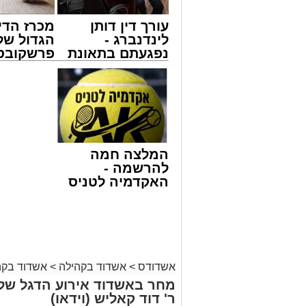
עורך דין דותן
מכרז הדי
לינדנברג -
הגדול של
נפגעתם בתאונת
פרשקובסק
דרכים לחצו
מה שצריך
לקבל מה שמגיע
לפני שמג
לכם
הצעה לדי
באשדוד
המלצה חמה
להרשמה -
האקדמיה לטניס
באשדוד של
אלפרד
קריאולנסקי -
צילום: א' מיכאלי
לילדים
לקראת יום הילולא קדישא של הרה"ק רבי א
אשדודס
>
אשדוד בקהילה
>
אשדוד בקה
הגה"צ רבי דוד חנניה פינטו שליט"א, נשיא
דרשה מיוחדת ממקום מושבו שבניו ג'רזי 
מחר באשדוד אירוע הדגל של 'ב
בהקב"ה ובדרכי האמונה.
ר' דוד קאליש (וידאו)