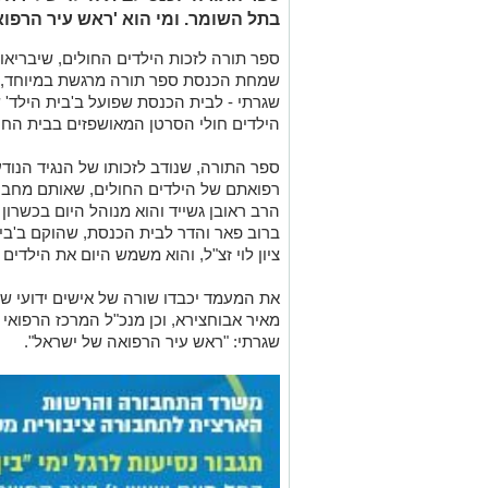
בתל השומר. ומי הוא 'ראש עיר הרפוא
ספר תורה לזכות הילדים החולים, שיבריאו
שמחת הכנסת ספר תורה מרגשת במיוחד, כ
שגרתי - לבית הכנסת שפועל ב'בית הילד' ש
הילדים חולי הסרטן המאושפזים בבית החול
ספר התורה, שנודב לזכותו של הנגיד הנודע
רפואתם של הילדים החולים, שאותם מחבק 
הרב ראובן גשייד והוא מנוהל היום בכשרון ר
ברוב פאר והדר לבית הכנסת, שהוקם ב'בי
ציון לוי זצ"ל, והוא משמש היום את הילדים
את המעמד יכבדו שורה של אישים ידועי שם
מאיר אבוחצירא, וכן מנכ"ל המרכז הרפואי
שגרתי: "ראש עיר הרפואה של ישראל".