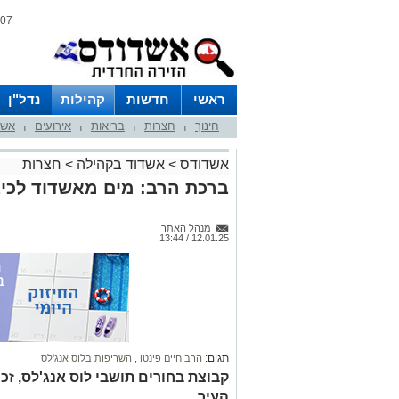
07 אוגוסט 2026 / 18:06
ראשי
חדשות
קהילות
נדל"ן
חינוך
חצרות
בריאות
אירועים
אשד
|
|
|
|
אשדודס
>
אשדוד בקהילה
>
חצרות
ברכת הרב: מים מאשדוד לכיבו
מנהל האתר
12.01.25 / 13:44
תגים:
הרב חיים פינטו
,
השריפות בלוס אנג'לס
קבוצת בחורים תושבי לוס אנג'לס, ז
העיר