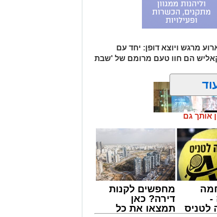
וע מרגש ויוצא דופן: יחד עם
קאליש הם חוו טעם מרומם של 'שבת
וד
ן אותך גם
מה
מחפשים לקנות
מונים מתושבי אשדוד מהארוע המרכזי של
-
דירה? כאן
ובר במופע שגרתי, אלא במעמד של טיש
לטניס
תמצאו את כל
ונים מעומק ימי החולין - אל תוך