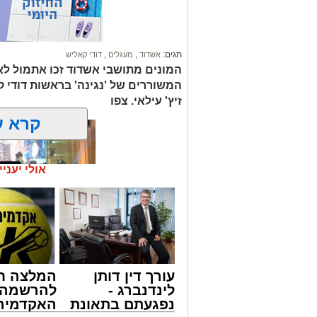
תגים:
אשדוד
,
מעגלים
,
דודי קאליש
המונים מתושבי אשדוד זכו אתמול לאר
המשוררים של 'נגינה' בראשות דודי 
זיץ' עילאי. צפו
קרא ע
אולי יעניי
זה היה ארוע יוצא דופן. בלי מילים.
עורך דין דותן
המלצה ח
במשך שעות ארוכות של ליל שישי, נהנו ה
לינדנברג -
להרשמה 
'מעגלים'. ואכן, כפי שהובטח, לא היה מד
נפגעתם בתאונת
האקדמיה 
חסידי אותנטי, שהצליח לסחוף אליו את ההמ