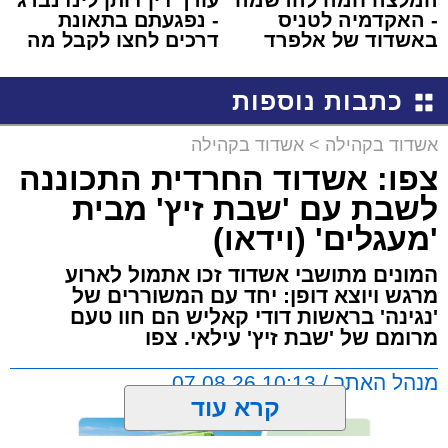
- האקדמיה לטניס
- נפגעתם בתאונת
באשדוד של אלפרד
דרכים לחצו לקבל מה
קריאולנסקי - לילדים
שמגיע לכם
כתבות נוספות
אשדוד בקהילה
>
אשדוד בקהילה
צפו: אשדוד החרדית התכוננה
לשבת עם 'שבת זיץ' מבית
'מעגלים' (וידאו)
המונים מתושבי אשדוד זכו אתמול לארוע
מרגש ויוצא דופן: יחד עם המשוררים של
'נגינה' בראשות דודי קאליש הם חוו טעם
מרומם של 'שבת זיץ' עילאי. צפו
מנהל האתר / 10:13 07.08.26
קרא עוד