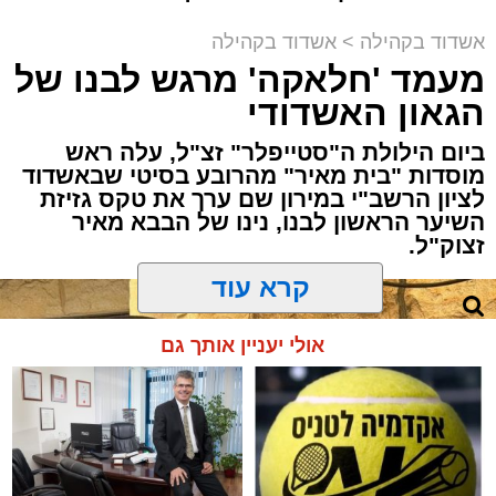
לסחוף אליו את ההמונים מעומק ימי החולין - אל
שמגיע לכם
שמגישים הצעה לדירה
תוך האווירה השבתית של חצרות הקודש.
באשדוד
אשדוד בקהילה
>
אשדוד בקהילה
מעמד 'חלאקה' מרגש לבנו של
הגאון האשדודי
ביום הילולת ה"סטייפלר" זצ"ל, עלה ראש
מוסדות "בית מאיר" מהרובע בסיטי שבאשדוד
לציון הרשב"י במירון שם ערך את טקס גזיזת
השיער הראשון לבנו, נינו של הבבא מאיר
זצוק"ל.
קרא עוד
המעמד, שהתקיים ביוזמת 'מעגלים', נערך
אולי יעניין אותך גם
בראשות בעל המנגן ר' דודי קאליש, שידוע
בכישרונו להגיש יצירות עומק ברגש יהודי לוהט
ופנימי, כשלצידו ליד השולחן הסיבו, חבושי