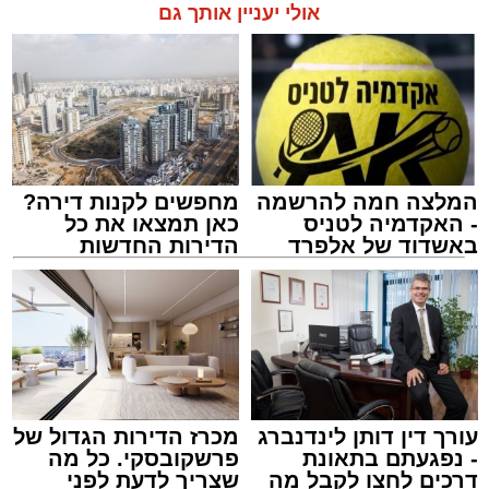
אולי יעניין אותך גם
תגים:
אשדוד
,
מעגלים
,
דודי קאליש
המלצה חמה להרשמה
מחפשים לקנות דירה?
- האקדמיה לטניס
כאן תמצאו את כל
באשדוד של אלפרד
הדירות החדשות
קריאולנסקי - לילדים
למכירה באשדוד >>>
זה היה ארוע יוצא דופן. בלי מילים.
במשך שעות ארוכות של ליל שישי, נהנו המונים
מתושבי אשדוד מהארוע המרכזי של 'מעגלים'.
ואכן, כפי שהובטח, לא היה מדובר במופע שגרתי,
עורך דין דותן לינדנברג
מכרז הדירות הגדול של
- נפגעתם בתאונת
פרשקובסקי. כל מה
אלא במעמד של טיש חסידי אותנטי, שהצליח
דרכים לחצו לקבל מה
שצריך לדעת לפני