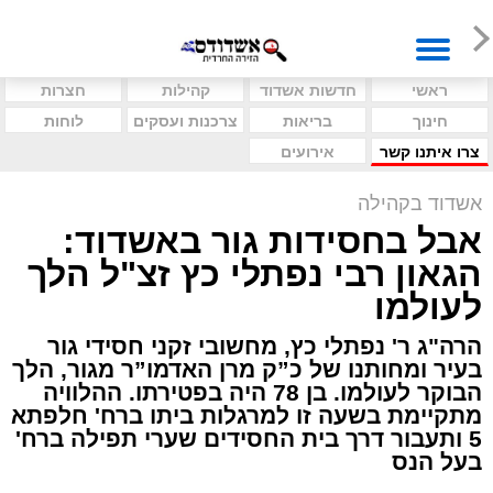
ראשי
חדשות אשדוד
קהילות
חצרות
חינוך
בריאות
צרכנות ועסקים
לוחות
צרו איתנו קשר
אירועים
אשדוד בקהילה
אבל בחסידות גור באשדוד:
הגאון רבי נפתלי כץ זצ"ל הלך
לעולמו
הרה"ג ר' נפתלי כץ, מחשובי זקני חסידי גור
בעיר ומחותנו של כ”ק מרן האדמו”ר מגור, הלך
הבוקר לעולמו. בן 78 היה בפטירתו. ההלוויה
מתקיימת בשעה זו למרגלות ביתו ברח' חלפתא
5 ותעבור דרך בית החסידים שערי תפילה ברח'
בעל הנס