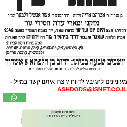
מעוניינים להגיב? לדווח ? צרו איתנו קשר במייל -
ASHDODS@ISNET.CO.IL