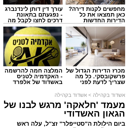
מחפשים לקנות דירה?
עורך דין דותן לינדנברג
כאן תמצאו את כל
- נפגעתם בתאונת
הדירות החדשות
דרכים לחצו לקבל מה
למכירה באשדוד >>>
שמגיע לכם
זה היה ארוע יוצא דופן. בלי מילים.
במשך שעות ארוכות של ליל שישי, נהנו המונים
מתושבי אשדוד מהארוע המרכזי של 'מעגלים'.
ואכן, כפי שהובטח, לא היה מדובר במופע שגרתי,
מכרז הדירות הגדול של
המלצה חמה להרשמה
פרשקובסקי. כל מה
- האקדמיה לטניס
אלא במעמד של טיש חסידי אותנטי, שהצליח
שצריך לדעת לפני
באשדוד של אלפרד
לסחוף אליו את ההמונים מעומק ימי החולין - אל
שמגישים הצעה לדירה
קריאולנסקי - לילדים
תוך האווירה השבתית של חצרות הקודש.
באשדוד
אשדוד בקהילה
>
אשדוד בקהילה
מעמד 'חלאקה' מרגש לבנו של
הגאון האשדודי
ביום הילולת ה"סטייפלר" זצ"ל, עלה ראש