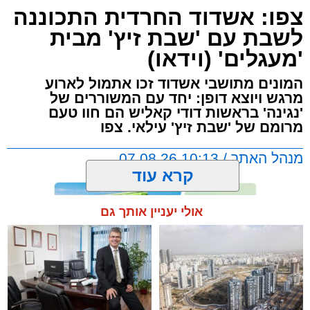
צפו: אשדוד החרדית התכוננה
לשבת עם 'שבת זיץ' מבית
'מעגלים' (וידאו)
המונים מתושבי אשדוד זכו אתמול לארוע
מרגש ויוצא דופן: יחד עם המשוררים של
'נגינה' בראשות דודי קאליש הם חוו טעם
מרומם של 'שבת זיץ' עילאי. צפו
מנהל האתר / 10:13 07.08.26
קרא עוד
אולי יעניין אותך גם
תגים:
אשדוד
,
מעגלים
,
דודי קאליש