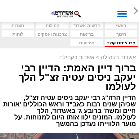
ראשי
חדשות אשדוד
קהילות
חצרות
חינוך
בריאות
צרכנות ועסקים
לוחות
צרו איתנו קשר
אירועים
אשדוד בקהילה
>
אשדוד בקהילה
ברוך דיין האמת: הדיין רבי
יעקב ניסים עטיה זצ"ל הלך
לעולמו
הדיין הרה"ג רבי יעקב ניסים עטיה זצ"ל,
שכיהן שנים רבות כאב"ד וראש הכוללים 'אורות
חיים ומשה' ברובע ג' באשדוד, הלך
לעולמו. המונים ילוו אותו היום למנוחות. על
מועד הלווייתו נעדכן בהמשך