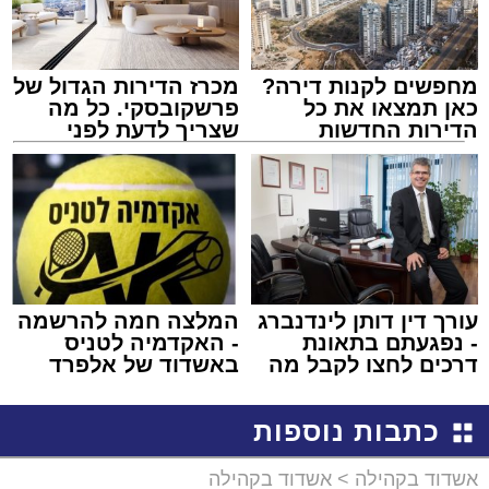
מחפשים לקנות דירה?
מכרז הדירות הגדול של
כאן תמצאו את כל
פרשקובסקי. כל מה
הדירות החדשות
שצריך לדעת לפני
למכירה באשדוד >>>
שמגישים הצעה לדירה
באשדוד
עורך דין דותן לינדנברג
המלצה חמה להרשמה
- נפגעתם בתאונת
- האקדמיה לטניס
דרכים לחצו לקבל מה
באשדוד של אלפרד
שמגיע לכם
קריאולנסקי - לילדים
כתבות נוספות
אשדוד בקהילה
>
אשדוד בקהילה