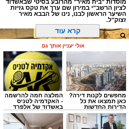
מוסדות "בית מאיר" מהרובע בסיטי שבאשדוד
לציון הרשב"י במירון שם ערך את טקס גזיזת
השיער הראשון לבנו, נינו של הבבא מאיר
זצוק"ל.
קרא עוד
המעמד, שהתקיים ביוזמת 'מעגלים', נערך
אולי יעניין אותך גם
בראשות בעל המנגן ר' דודי קאליש, שידוע
בכישרונו להגיש יצירות עומק ברגש יהודי לוהט
ופנימי, כשלצידו ליד השולחן הסיבו, חבושי
שטריימלך, מקהלת "נגינה" המפוארת בליווי הרכב
מוזיקלי מורחב. ואכן, בשעות הבאות נסחפו
המשתתפים על גבי צליליה הענוגים של שבת
מחפשים לקנות דירה?
המלצה חמה להרשמה
קודש, כשהם נהנים וחווים מקרוב את יצירות
כאן תמצאו את כל
- האקדמיה לטניס
המופת ממיטב חצרות החסידות, בהן בעלזא,
הדירות החדשות
באשדוד של אלפרד
למכירה באשדוד >>>
קריאולנסקי - לילדים
ויז'ניץ, פיטסבורג, מודז'יץ ועוד.