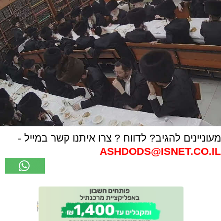
מעוניינים להגיב? לדווח ? צרו איתנו קשר במייל -
ASHDODS@ISNET.CO.IL