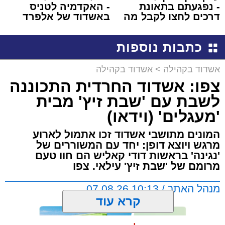
- נפגעתם בתאונת
- האקדמיה לטניס
דרכים לחצו לקבל מה
באשדוד של אלפרד
שמגיע לכם
קריאולנסקי - לילדים
כתבות נוספות
אשדוד בקהילה
>
אשדוד בקהילה
צפו: אשדוד החרדית התכוננה
לשבת עם 'שבת זיץ' מבית
'מעגלים' (וידאו)
המונים מתושבי אשדוד זכו אתמול לארוע
מרגש ויוצא דופן: יחד עם המשוררים של
'נגינה' בראשות דודי קאליש הם חוו טעם
מרומם של 'שבת זיץ' עילאי. צפו
מנהל האתר / 10:13 07.08.26
קרא עוד