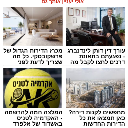
אולי יעניין אותך גם
תגים:
אשדוד
,
מעגלים
,
דודי קאליש
עורך דין דותן לינדנברג
מכרז הדירות הגדול של
- נפגעתם בתאונת
פרשקובסקי. כל מה
דרכים לחצו לקבל מה
שצריך לדעת לפני
שמגיע לכם
שמגישים הצעה לדירה
באשדוד
זה היה ארוע יוצא דופן. בלי מילים.
במשך שעות ארוכות של ליל שישי, נהנו המונים
מתושבי אשדוד מהארוע המרכזי של 'מעגלים'.
ואכן, כפי שהובטח, לא היה מדובר במופע שגרתי,
מחפשים לקנות דירה?
המלצה חמה להרשמה
כאן תמצאו את כל
- האקדמיה לטניס
אלא במעמד של טיש חסידי אותנטי, שהצליח
הדירות החדשות
באשדוד של אלפרד
לסחוף אליו את ההמונים מעומק ימי החולין - אל