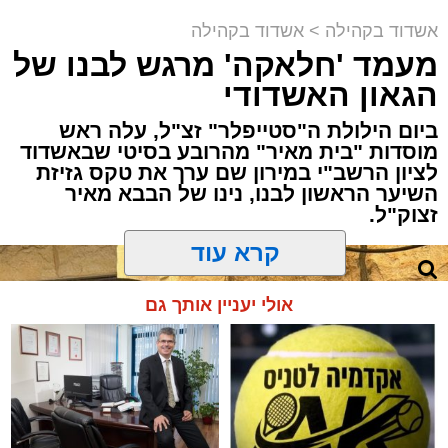
למכירה באשדוד >>>
קריאולנסקי - לילדים
תוך האווירה השבתית של חצרות הקודש.
אשדוד בקהילה
>
אשדוד בקהילה
מעמד 'חלאקה' מרגש לבנו של
הגאון האשדודי
ביום הילולת ה"סטייפלר" זצ"ל, עלה ראש
מוסדות "בית מאיר" מהרובע בסיטי שבאשדוד
לציון הרשב"י במירון שם ערך את טקס גזיזת
השיער הראשון לבנו, נינו של הבבא מאיר
זצוק"ל.
קרא עוד
המעמד, שהתקיים ביוזמת 'מעגלים', נערך
אולי יעניין אותך גם
בראשות בעל המנגן ר' דודי קאליש, שידוע
בכישרונו להגיש יצירות עומק ברגש יהודי לוהט
ופנימי, כשלצידו ליד השולחן הסיבו, חבושי