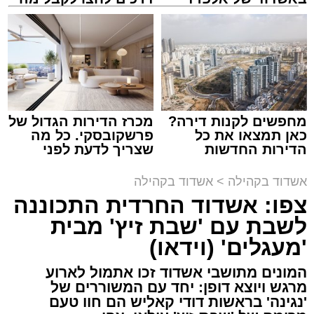
קריאולנסקי - לילדים
שמגיע לכם
צילום: יהושע פרוכטר
מערכת האתר / 00:35 09.08.26
מחפשים לקנות דירה?
מכרז הדירות הגדול של
כאן תמצאו את כל
פרשקובסקי. כל מה
הדירות החדשות
שצריך לדעת לפני
למכירה באשדוד >>>
שמגישים הצעה לדירה
תגים:
אשדוד
,
קאליש
,
מעגלים
באשדוד
אשדוד בקהילה
>
אשדוד בקהילה
צפו: אשדוד החרדית התכוננה
האירוע שלא ישכח באשדוד ממשיך להכות גלים
לשבת עם 'שבת זיץ' מבית
ברחבי העיר: צפו בגלריה המרהיבה המלאה
'מעגלים' (וידאו)
מעדשת מצלמתו של הצלם יהושע פרוכטר
מאירוע 'זיץ שבת' של מעגלים מבית סיעת אשדוד
המונים מתושבי אשדוד זכו אתמול לארוע
התורנית.
מרגש ויוצא דופן: יחד עם המשוררים של
'נגינה' בראשות דודי קאליש הם חוו טעם