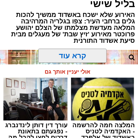
בליל שישי
האירוע שלא ישכח באשדוד ממשיך להכות
גלים ברחבי העיר: צפו בגלריה המרהיבה
המלאה מעדשת מצלמתו של הצלם יהושע
פרוכטר מאירוע 'זיץ שבת' של מעגלים מבית
סיעת אשדוד התורנית
קרא עוד
אולי יעניין אותך גם
המלצה חמה להרשמה
עורך דין דותן לינדנברג
- האקדמיה לטניס
- נפגעתם בתאונת
באשדוד של אלפרד
דרכים לחצו לקבל מה