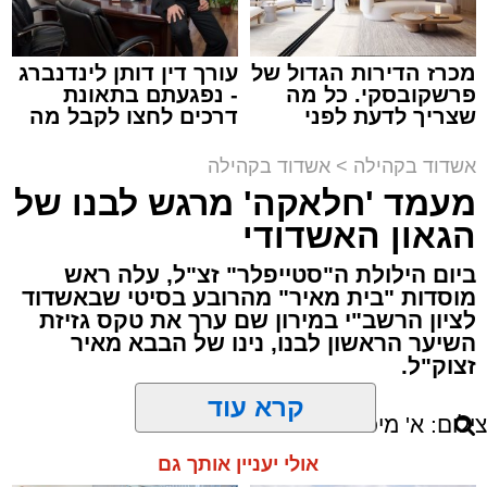
בהמשך אורח הכבוד הרב ישראל אייכלר, סגן שר
במשך שעות ארוכות של ליל שישי, נהנו המונים
התקשורת הביא דברי ברכה למארגנים ולתושבי
מתושבי אשדוד מהארוע המרכזי של 'מעגלים'.
העיר.
ואכן, כפי שהובטח, לא היה מדובר במופע שגרתי,
מכרז הדירות הגדול של
עורך דין דותן לינדנברג
פרשקובסקי. כל מה
- נפגעתם בתאונת
אלא במעמד של טיש חסידי אותנטי, שהצליח
בסיום הושמעו מחרוזת שירים עתיקים שהלחין דודי
שצריך לדעת לפני
דרכים לחצו לקבל מה
לסחוף אליו את ההמונים מעומק ימי החולין - אל
שמגישים הצעה לדירה
שמגיע לכם
קאליש בעבר, וסיים עם שיר וסיפור מימי הבעש"ט
תוך האווירה השבתית של חצרות הקודש.
באשדוד
אשדוד בקהילה
>
אשדוד בקהילה
זיע"א.
מעמד 'חלאקה' מרגש לבנו של
הציבור הענק שהשתתף באירוע הודה למארגנים
הגאון האשדודי
ובראשם הרב אפרים וובר המשנה לראש העיר
ביום הילולת ה"סטייפלר" זצ"ל, עלה ראש
אשדוד ולכלל צוות 'מעגלים' שהפיקו אירוע משובח
מוסדות "בית מאיר" מהרובע בסיטי שבאשדוד
באווירה חסידית מפוארת.
לציון הרשב"י במירון שם ערך את טקס גזיזת
השיער הראשון לבנו, נינו של הבבא מאיר
זצוק"ל.
קרא עוד