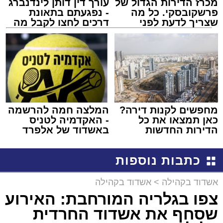
מכרז הדירות הגדול של
עורך דין דותן לינדנברג
פרשקובסקי. כל מה
- נפגעתם בתאונת
שצריך לדעת לפני
דרכים לחצו לקבל מה
שמגישים הצעה לדירה
שמגיע לכם
באשדוד
מחפשים לקנות דירה?
המלצה חמה להרשמה
כאן תמצאו את כל
- האקדמיה לטניס
הדירות החדשות
באשדוד של אלפרד
למכירה באשדוד >>>
קריאולנסקי - לילדים
כתבות נוספות
אשדוד בקהילה
>
אשדוד בקהילה
צפו בגלריה המורחבת: האירוע
שסחף את אשדוד החרדית