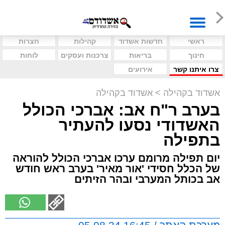
ראשי
חדשות אשדוד
קהילות
חצרות
חינוך
בריאות
צרכנות ועסקים
לוחות
צרו איתנו קשר
אירועים
אשדוד בקהילה
>
אשדוד בקהילה
בערב ר"ח אב: אברכי הכולל
האשדודי נסעו להעתיר
בתפילה
יום תפילה מרומם ערכו אברכי הכולל להוראה
של הכלל חסידי 'אור מאיר' בערב ראש חודש
אב בכותל המערבי ובהר הזיתים