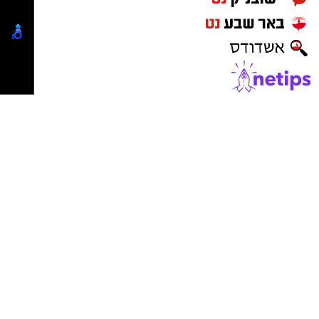
ההיענות הציבורית לאירוע של מחר יוצאת דופן
בהיקפה, ומצביעה על הערכה רבה למודל המוקפד
שגובש כאן.
צילום: א' מיכאלי
לא מדובר במופע שגרתי, אלא במעמד של טיש
חסידי אותנטי, המבקש להעתיק את אצילותה של
בהמשך דרשתו, סיפר האדמו"ר על פגישה
שבת קודש אל ימי החול.
שהתקיימה לפני שנים רבות בירושלים עם כ"ק
האדמו"ר מבעלזא שליט"א: "ביקרתי אצל כ"ק
את המסע המוזיקלי יוביל בעל המנגן ר' דודי
האדמו"ר מבעלזא שליט"א ודיברנו על תפילתו של
קאליש, שידוע בכישרונו להגיש יצירות עומק ברגש
הכלב המופיעה ב'פרק שירה', ושם מובאת תפילתו
יהודי לוהט ופנימי. לצדו, תעניק מקהלת "נגינה"
שאומר את הפסוק: 'בואו נשתחוה ונכרעה לפני ה'
המפוארת והרכב מוזיקלי מורחב מעטפת הרמונית
עושינו'. ושאל אותי האדמו"ר שליט"א: איך הכלב
עשירה לכל ניגון וניגון
.
מתפלל תפילה גדולה שכזו?".
התוכן המוזיקלי של המעמד נבחר בקפידה תחת
רבי דוד חנניה שיתף בתשובה שהשיב לאדמו"ר:
הכותרת "צליליה הענוגים של שבת קודש".
"עניתי לו שאנו רואים ויודעים שהכלב הוא מוקיר