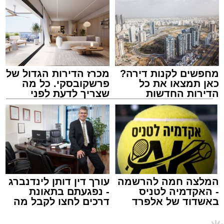
אולי יעניין אותך גם
מוזיקלי יופיעו על במה אחת ענקי הזמר והרגש,
בנצי שטיין, יצחק בן ארזה ושמוליק קליין בליווי
תזמורת מורחבת בניצוחו של מאסטרו דני אבידני.
תגים:
אשדוד
,
בעלזא
,
הילולא
מחפשים לקנות דירה?
מכרז הדירות הגדול של
כאן תמצאו את כל
פרשקובסקי. כל מה
הדירות החדשות
שצריך לדעת לפני
למכירה באשדוד >>>
שמגישים הצעה לדירה
באשדוד
במהלך הערב יישאו דברי ברכה מ"מ ראש העיר
המלצה חמה להרשמה
עורך דין דותן לינדנברג
וומונה המרכז למורשת הרב אבי אמסלם וחבר
- האקדמיה לטניס
- נפגעתם בתאונת
מועצת העיר יו"ר מהות הרב מני אזולאי.
באשדוד של אלפרד
דרכים לחצו לקבל מה