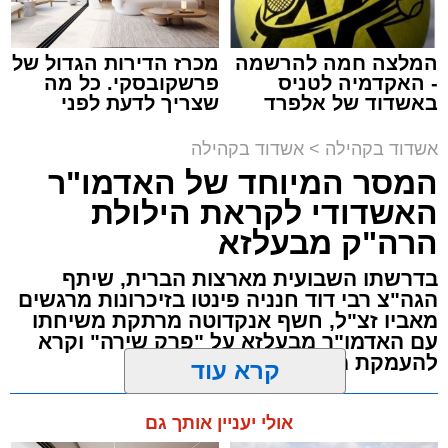
תגים:
המרכז למורשת
,
"מהות"
המלצה חמה להרשמה
מכרז הדירות הגדול של
ימים ספורים לתום בין הזמנים אב שהיה גדוש
- האקדמיה לטניס
פרשקובסקי. כל מה
בפעילויות שונות ומגוונות, במוצאי שבת הקרוב,
באשדוד של אלפרד
שצריך לדעת לפני
קריאולנסקי - לילדים
שמגישים הצעה לדירה
פרשת ראה, ייערך מופע סיום בין הזמנים ומלווה
באשדוד
אשדוד בקהילה
>
אשדוד בקהילה
מלכה על ידי "המרכז למורשת" בראשות מ"מ ראש
המסר המיוחד של האדמו"ר
העיר הרב אבי אמסלם בשיתוף הרשות העירונית
האשדודי לקראת הילולת
'מהות' בראשות חבר מועצת העיר הרב מני אזולאי.
הרה"ק מבעלזא
האירוע הענק יתקיים כאמור ע"י 'המרכז למורשת'
בדרשתו השבועית מארצות הברית, שיתף
ובשיתוף רשת ישיבות בין הזמנים 'חזון עובדיה'
הגה"צ רבי דוד חנניה פינטו בזיכרונות מרגשים
מבית הרשות העירונית 'מהות' במסגרתה פועלות
מאביו זצ"ל, חשף אנקדוטה מרתקת משיחתו
עשרות נקודות של ישיבות בין הזמנים ברחבי העיר
עם האדמו"ר מבעלזא על "פרק שירה" וקרא
להעמקת מידת הכרת הטוב
שבהם לומדים מאות בחורי ישיבות ומתעלים
בתורה גם בימי החופש.
מערכת האתר / 00:23 06.08.26
קרא עוד
במופע סיום בין הזמנים שישולב עם מלווה מלכה