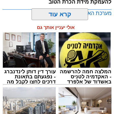
להעמקת מידת הכרת הטוב
שבהם לומדים מאות בחורי ישיבות ומתעלים
בתורה גם בימי החופש.
מערכת האתר / 00:23 06.08.26
קרא עוד
במופע סיום בין הזמנים שישולב עם מלווה מלכה
אולי יעניין אותך גם
מוזיקלי יופיעו על במה אחת ענקי הזמר והרגש,
בנצי שטיין, יצחק בן ארזה ושמוליק קליין בליווי
תזמורת מורחבת בניצוחו של מאסטרו דני אבידני.
תגים:
אשדוד
,
בעלזא
,
הילולא
המלצה חמה להרשמה
עורך דין דותן לינדנברג
- האקדמיה לטניס
- נפגעתם בתאונת
באשדוד של אלפרד
דרכים לחצו לקבל מה
קריאולנסקי - לילדים
שמגיע לכם