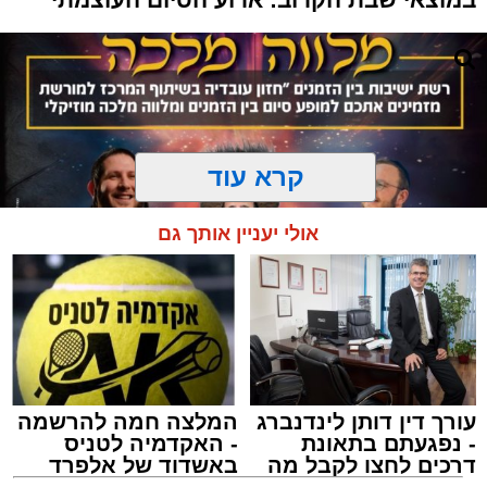
קרא עוד
אולי יעניין אותך גם
עורך דין דותן לינדנברג
המלצה חמה להרשמה
המרכז למורשת
- נפגעתם בתאונת
- האקדמיה לטניס
מנהל האתר / 10:42 06.08.26
דרכים לחצו לקבל מה
באשדוד של אלפרד
שמגיע לכם
קריאולנסקי - לילדים