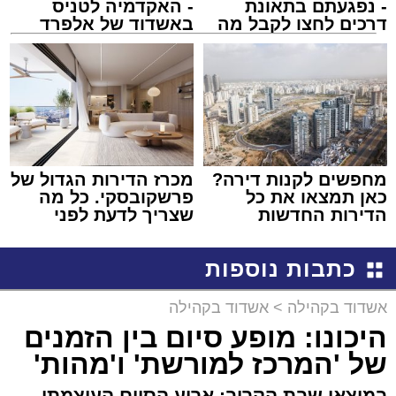
- נפגעתם בתאונת
- האקדמיה לטניס
דרכים לחצו לקבל מה
באשדוד של אלפרד
שמגיע לכם
קריאולנסקי - לילדים
מחפשים לקנות דירה?
מכרז הדירות הגדול של
כאן תמצאו את כל
פרשקובסקי. כל מה
הדירות החדשות
שצריך לדעת לפני
למכירה באשדוד >>>
שמגישים הצעה לדירה
באשדוד
כתבות נוספות
אשדוד בקהילה
>
אשדוד בקהילה
היכונו: מופע סיום בין הזמנים
של 'המרכז למורשת' ו'מהות'
במוצאי שבת הקרוב: ארוע הסיום העוצמתי