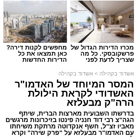
תגים:
המרכז למורשת
,
"מהות"
מכרז הדירות הגדול של
מחפשים לקנות דירה?
ימים ספורים לתום בין הזמנים אב שהיה גדוש
פרשקובסקי. כל מה
כאן תמצאו את כל
בפעילויות שונות ומגוונות, במוצאי שבת הקרוב,
שצריך לדעת לפני
הדירות החדשות
שמגישים הצעה לדירה
למכירה באשדוד >>>
פרשת ראה, ייערך מופע סיום בין הזמנים ומלווה
באשדוד
אשדוד בקהילה
>
אשדוד בקהילה
מלכה על ידי "המרכז למורשת" בראשות מ"מ ראש
המסר המיוחד של האדמו"ר
העיר הרב אבי אמסלם בשיתוף הרשות העירונית
האשדודי לקראת הילולת
'מהות' בראשות חבר מועצת העיר הרב מני אזולאי.
הרה"ק מבעלזא
האירוע הענק יתקיים כאמור ע"י 'המרכז למורשת'
בדרשתו השבועית מארצות הברית, שיתף
ובשיתוף רשת ישיבות בין הזמנים 'חזון עובדיה'
הגה"צ רבי דוד חנניה פינטו בזיכרונות מרגשים
מבית הרשות העירונית 'מהות' במסגרתה פועלות
מאביו זצ"ל, חשף אנקדוטה מרתקת משיחתו
עשרות נקודות של ישיבות בין הזמנים ברחבי העיר
עם האדמו"ר מבעלזא על "פרק שירה" וקרא