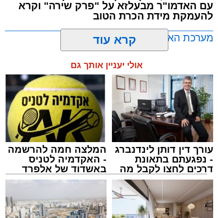
עשרות נקודות של ישיבות בין הזמנים ברחבי העיר
עם האדמו"ר מבעלזא על "פרק שירה" וקרא
להעמקת מידת הכרת הטוב
שבהם לומדים מאות בחורי ישיבות ומתעלים
בתורה גם בימי החופש.
מערכת האתר / 00:23 06.08.26
קרא עוד
במופע סיום בין הזמנים שישולב עם מלווה מלכה
אולי יעניין אותך גם
מוזיקלי יופיעו על במה אחת ענקי הזמר והרגש,
בנצי שטיין, יצחק בן ארזה ושמוליק קליין בליווי
תזמורת מורחבת בניצוחו של מאסטרו דני אבידני.
תגים:
אשדוד
,
בעלזא
,
הילולא
עורך דין דותן לינדנברג
המלצה חמה להרשמה
- נפגעתם בתאונת
- האקדמיה לטניס
דרכים לחצו לקבל מה
באשדוד של אלפרד
שמגיע לכם
קריאולנסקי - לילדים