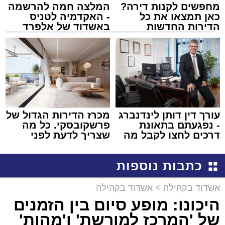
מחפשים לקנות דירה?
המלצה חמה להרשמה
כאן תמצאו את כל
- האקדמיה לטניס
הדירות החדשות
באשדוד של אלפרד
למכירה באשדוד >>>
קריאולנסקי - לילדים
עורך דין דותן לינדנברג
מכרז הדירות הגדול של
- נפגעתם בתאונת
פרשקובסקי. כל מה
דרכים לחצו לקבל מה
שצריך לדעת לפני
שמגיע לכם
שמגישים הצעה לדירה
באשדוד
כתבות נוספות
אשדוד בקהילה
>
אשדוד בקהילה
היכונו: מופע סיום בין הזמנים
של 'המרכז למורשת' ו'מהות'