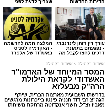
מנהל האתר / 10:42 06.08.26
הדירות החדשות
שצריך לדעת לפני
למכירה באשדוד >>>
שמגישים הצעה לדירה
באשדוד
תגים:
המרכז למורשת
,
"מהות"
עורך דין דותן לינדנברג
המלצה חמה להרשמה
ימים ספורים לתום בין הזמנים אב שהיה גדוש
- נפגעתם בתאונת
- האקדמיה לטניס
בפעילויות שונות ומגוונות, במוצאי שבת הקרוב,
דרכים לחצו לקבל מה
באשדוד של אלפרד
שמגיע לכם
קריאולנסקי - לילדים
פרשת ראה, ייערך מופע סיום בין הזמנים ומלווה
אשדוד בקהילה
>
אשדוד בקהילה
מלכה על ידי "המרכז למורשת" בראשות מ"מ ראש
המסר המיוחד של האדמו"ר
העיר הרב אבי אמסלם בשיתוף הרשות העירונית
האשדודי לקראת הילולת
'מהות' בראשות חבר מועצת העיר הרב מני אזולאי.
הרה"ק מבעלזא
האירוע הענק יתקיים כאמור ע"י 'המרכז למורשת'
בדרשתו השבועית מארצות הברית, שיתף
ובשיתוף רשת ישיבות בין הזמנים 'חזון עובדיה'
הגה"צ רבי דוד חנניה פינטו בזיכרונות מרגשים
מבית הרשות העירונית 'מהות' במסגרתה פועלות
מאביו זצ"ל, חשף אנקדוטה מרתקת משיחתו