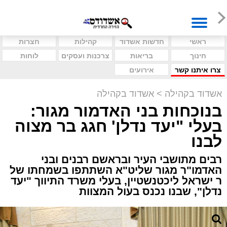
ראשי
חדשות אשדוד
קהילות
חצרות
חינוך
בריאות
צרכנות ועסקים
לוחות
צרו איתנו קשר
אירועים
אשדוד בקהילה
>
אשדוד בקהילה
בנוכחות בני האדמור מגור:
בעלי "יעד נדלן' חגג בר מצוה
לבנו
רבים מתושבי העיר ובראשם רבנים ובני
האדמו"ר מגור שליט"א השתתפו בשמחתו של
ר ישראל ליכטנשטיין, בעלי משרד התיווך "יעד
נדלן", שבנו נכנס בעול המצוות