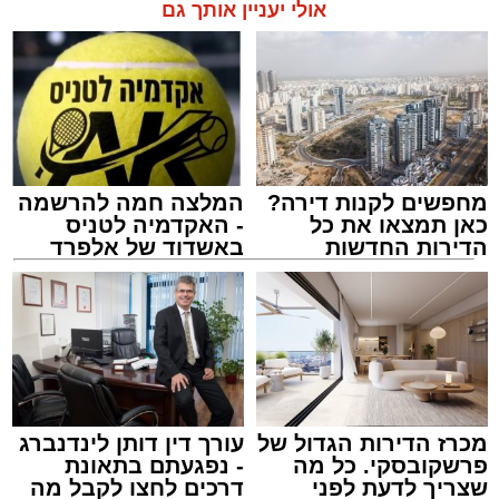
אולי יעניין אותך גם
תגים:
אשדוד
,
בעלזא
,
הילולא
מחפשים לקנות דירה?
המלצה חמה להרשמה
כאן תמצאו את כל
- האקדמיה לטניס
הדירות החדשות
באשדוד של אלפרד
למכירה באשדוד >>>
קריאולנסקי - לילדים
מכרז הדירות הגדול של
עורך דין דותן לינדנברג
פרשקובסקי. כל מה
- נפגעתם בתאונת
שצריך לדעת לפני
דרכים לחצו לקבל מה