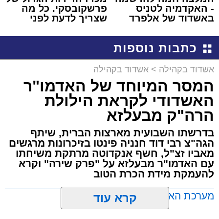
- האקדמיה לטניס
פרשקובסקי. כל מה
באשדוד של אלפרד
שצריך לדעת לפני
קריאולנסקי - לילדים
שמגישים הצעה לדירה
באשדוד
כתבות נוספות
אשדוד בקהילה
>
אשדוד בקהילה
המסר המיוחד של האדמו"ר
האשדודי לקראת הילולת
הרה"ק מבעלזא
בדרשתו השבועית מארצות הברית, שיתף
הגה"צ רבי דוד חנניה פינטו בזיכרונות מרגשים
מאביו זצ"ל, חשף אנקדוטה מרתקת משיחתו
עם האדמו"ר מבעלזא על "פרק שירה" וקרא
להעמקת מידת הכרת הטוב
מערכת האתר / 00:23 06.08.26
קרא עוד