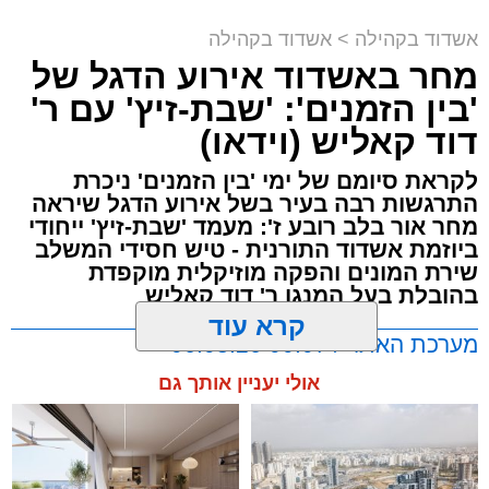
שמגישים הצעה לדירה
שמגיע לכם
באשדוד
אשדוד בקהילה
>
אשדוד בקהילה
מחר באשדוד אירוע הדגל של
'בין הזמנים': 'שבת-זיץ' עם ר'
דוד קאליש (וידאו)
צילום: א' מיכאלי
לקראת סיומם של ימי 'בין הזמנים' ניכרת
התרגשות רבה בעיר בשל אירוע הדגל שיראה
לקראת יום הילולא קדישא של הרה"ק רבי אהרון
מחר אור בלב רובע ז': מעמד 'שבת-זיץ' ייחודי
מבעלזא זצוק"ל, נשא האדמו"ר הגה"צ רבי דוד
ביוזמת אשדוד התורנית - טיש חסידי המשלב
חנניה פינטו שליט"א, נשיא ממלכת התורה "אורות
שירת המונים והפקה מוזיקלית מוקפדת
חיים ומשה", דרשה מיוחדת ממקום מושבו שבניו
בהובלת בעל המנגן ר' דוד קאליש
ג'רזי בארה"ב, שבה עמד על חשיבות ההידבקות
קרא עוד
מערכת האתר / 00:07 06.08.26
בהקב"ה ובדרכי האמונה.
אולי יעניין אותך גם
בפתח דבריו, העלה האדמו"ר זכרונות מור אביו,
הרמ"א פינטו זצ"ל, שיום ההילולא שלו יחול בשבוע
הבא: "אני זוכר שהייתי רואה אותו יושב זמן רב