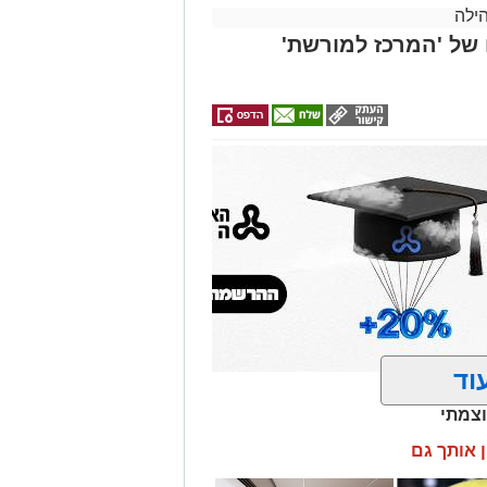
ילה
ם של 'המרכז למורשת'
וד
וצמתי
ן אותך גם