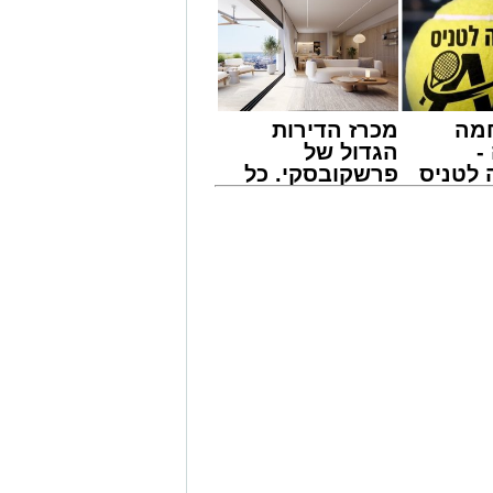
מה
מכרז הדירות
-
הגדול של
לטניס
פרשקובסקי. כל
של
מה שצריך לדעת
לפני שמגישים
י -
הצעה לדירה
באשדוד
ש בפעילויות שונות ומגוונות, במוצאי
ין הזמנים ומלווה מלכה על ידי "המרכז
 אמסלם בשיתוף הרשות העירונית
אזולאי.