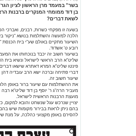
בשר" במעמד מרן הראשון לציון הגר"
בן דוד ממומחי המנקרים ברבנות הראש
לשאת דברים?
בשעה זו מפקחי כשרות, רבנים, ואברכי הכ
הלכה למעשה והשתלמות בנושא "ניקור בש
רובע ט' אשדוד.
בשיעור חשוב זה יכבד בנוכחותו את המעמד מ
שליט"א הרב הראשי לישראל ונשיא בית הדי
פינטו שליט"א המרא דאתרא שישאו דברים.
דברי פתיחה וברכה ישא הרב עובדיה דהן יו
שיעור חשוב זה.
את ההשתלמות עם שיעור ברור באופן הלכת
מעביר הרה"ג ר' יוסף בן דוד שליט"א רבה 
מועצת הרבנות הראשית לישראל.
יצויין שנרכש עגל שנשחט והובא למקום, 
בהם ניתן לראות בבירור מקומות שיש בהם חֵל
להסירם באופן מקצועי כהלכה, על מנת של