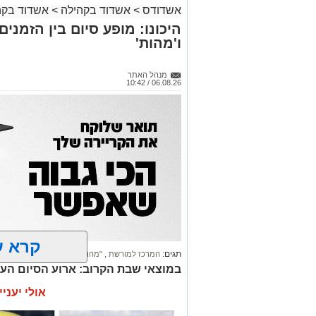
אשדודס
>
אשדוד בקהילה
>
אשדוד בקה
היכונו: מופע סיום בין הזמני
ו'מהות'
מנהל האתר
06.08.26 / 10:42
קרא ע
תגים:
המרכז למורשת
,
"מהות"
במוצאי שבת הקרוב: ארוע הסיום הע
אולי יעניי