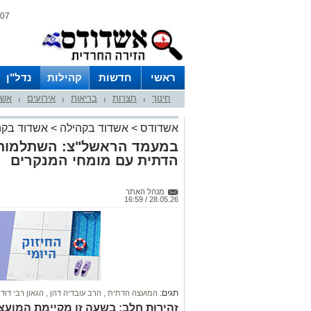
07 אוגוסט 2026 / 09:09
ראשי
חדשות
קהילות
נדל"ן
חינוך
חצרות
בריאות
אירועים
אשד
|
|
|
|
אשדודס
>
אשדוד בקהילה
>
אשדוד בקה
במעמד הראשל"צ: השתלמות 
הדתית עם מומחי המנקרים
מנהל האתר
28.05.26 / 16:59
תגים:
המועצה הדתית
,
הרב עובדיה דהן
,
הגאון רבי דוד
זְהִירוּת חֵלֶב: בשעה זו מקיימת המ