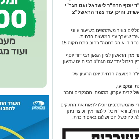
ד יוסף הרה"ר לישראל ועם הגר"י
ית. והיכן עוד צפוי הראשל"צ
וללים בעיר משתתפים בשיעור עיוני
ר" שיערך ע"י המועצה הדתית.
השיעור מתקיים באולם שע"י בית הכנסת "נר דוד ואוהל רחמה" רחוב פתח תקוה 15
רן הראשון לציון הגאון רבי דוד יוסף
ן הגדול יחד עם הגה"צ רבי חיים שמעון
"ר המועצה הדתית יוזם הרעיון של
י ומקצועי,
של קרית עקרון, ממומחי המנקרים וחבר
כדי שהמשתתפים יוכלו לראות את החלקים
ֶב ודאי' ויוכלו ללמוד איך וכיצד ניתן
א להיכשל חס ושלום באיסור כרת.