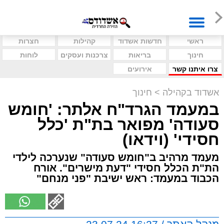
ראשי
חדשות אשדוד
קהילות
חצרות
חינוך
בריאות
צרכנות ועסקים
לוחות
צרו איתנו קשר
אירועים
אשדוד בקהילה
>
חינוך
במעמד הגרד"ח אלתר: 'חומש
סעודה' מפואר בת"ת 'כלל
חסידי' (וידאו)
מעמד מרהיב ב"חומש סעודה" שנערכה לילדי
הת"ת הכלל חסידי "דעת מישרים". אורח
הכבוד במעמד: ראש ישיבת "פני מנחם"