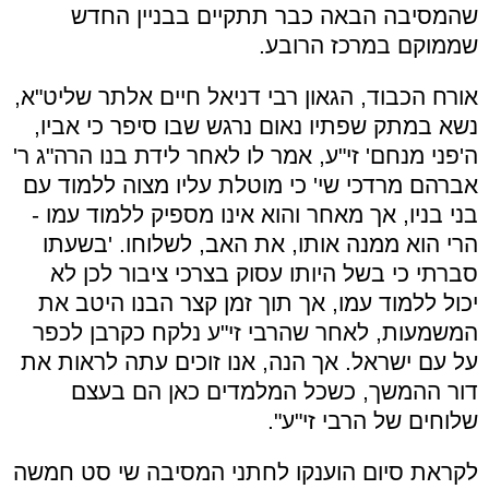
שהמסיבה הבאה כבר תתקיים בבניין החדש
שממוקם במרכז הרובע.
אורח הכבוד, הגאון רבי דניאל חיים אלתר שליט"א,
נשא במתק שפתיו נאום נרגש שבו סיפר כי אביו,
ה'פני מנחם' זי"ע, אמר לו לאחר לידת בנו הרה"ג ר'
אברהם מרדכי שי' כי מוטלת עליו מצוה ללמוד עם
בני בניו, אך מאחר והוא אינו מספיק ללמוד עמו -
הרי הוא ממנה אותו, את האב, לשלוחו. 'בשעתו
סברתי כי בשל היותו עסוק בצרכי ציבור לכן לא
יכול ללמוד עמו, אך תוך זמן קצר הבנו היטב את
המשמעות, לאחר שהרבי זי"ע נלקח כקרבן לכפר
על עם ישראל. אך הנה, אנו זוכים עתה לראות את
דור ההמשך, כשכל המלמדים כאן הם בעצם
שלוחים של הרבי זי"ע".
לקראת סיום הוענקו לחתני המסיבה שי סט חמשה