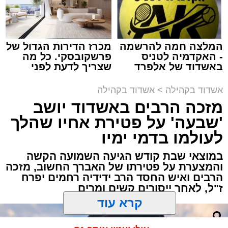
המלצה חמה להרשמה
מכרז הדירות הגדול של
תגים:
אבי אמסלם
,
המרכז למורשת
,
מהות
,
מני
- האקדמיה לטניס
פרשקובסקי. כל מה
באשדוד של אלפרד
שצריך לדעת לפני
אזולאי
קריאולנסקי - לילדים
שמגישים הצעה לדירה
באשדוד
אשדוד בקהילה
>
אשדוד בקהילה
לקראת סיום בין הזמנים נערך אמש מופע סיום בין
מזכה הרבים באשדוד יושב
הזמנים ומלווה מלכה על ידי "המרכז למורשת"
'שבעה' על פטירת אחיו שהלך
בראשות מ"מ ראש העיר הרב אבי אמסלם בשיתוף
הרשות העירונית 'מהות' בראשות יו"ר הדירקטוריון
לעולמו בדמי ימיו
חבר מועצת העיר הרב מני אזולאי ומנכ"לית
במוצאי שבת קודש הגיעה השמועה הקשה
הרשות הגב' סימונה מורלי - בהשתתפות למעלה
והמצערת על פטירתו של האברך החשוב, מזכה
מאלף בחורי ישיבות, אברכים ותושבי העיר שגדשו
הרבים ואיש החסד הרב ידידיה רחמים יפרח
ז"ל, לאחר ייסורים קשים ומרים
את אולם הפיס גור ברובע ז׳.
האירוע הענק התקיים כאמור ע"י 'המרכז למורשת'
קרא עוד
ובשיתוף רשת ישיבות בין הזמנים 'חזון עובדיה'