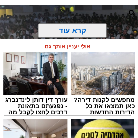
קרא עוד
אולי יעניין אותך גם
מחפשים לקנות דירה?
עורך דין דותן לינדנברג
כאן תמצאו את כל
- נפגעתם בתאונת
הדירות החדשות
דרכים לחצו לקבל מה
זיץ המרכז למורשת
למכירה באשדוד >>>
שמגיע לכם
מנהל האתר / 08:55 09.08.26