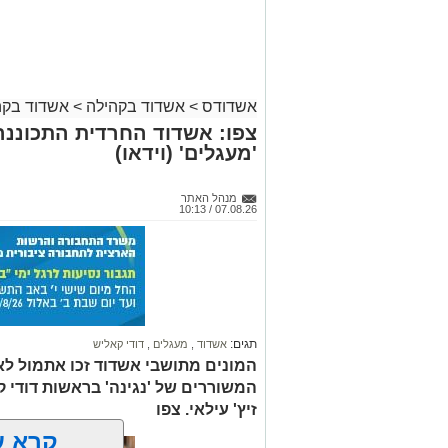
אשדודס
>
אשדוד בקהילה
>
אשדוד בקה
צפו: אשדוד החרדית התכוננה
'מעגלים' (וידאו)
מנהל האתר
07.08.26 / 10:13
תגים:
אשדוד
,
מעגלים
,
דודי קאליש
המונים מתושבי אשדוד זכו אתמול לאר
המשוררים של 'נגינה' בראשות דודי 
זיץ' עילאי. צפו
קרא ע