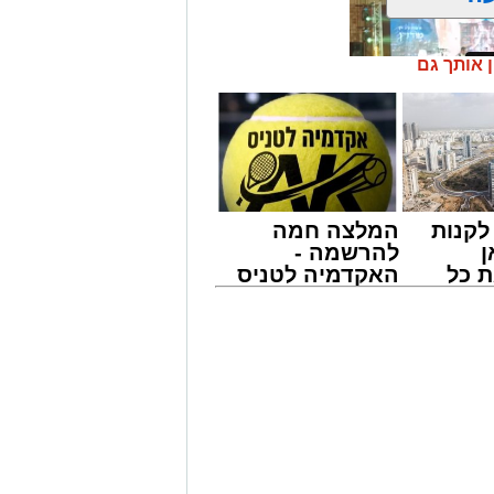
ן אותך גם
קנות
המלצה חמה
מונים מתושבי אשדוד מהארוע המרכזי של
ן
להרשמה -
ובר במופע שגרתי, אלא במעמד של טיש
 כל
האקדמיה לטניס
ונים מעומק ימי החולין - אל תוך
חדשות
באשדוד של
אשדוד
אלפרד
קריאולנסקי -
לילדים