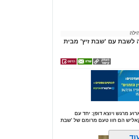
הדירות החדשות
אלפרד
לפני שמגישים
לקבל מה שמגיע
למכירה באשדוד
לכם
הצעה לדירה
קריאולנסקי -
>>>
לילדים
באשדוד
ילה
 לשבת עם 'שבת זיץ' מבית
וע מרגש ויוצא דופן: יחד עם
קאליש הם חוו טעם מרומם של 'שבת
וד