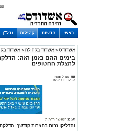
08 אוגוסט 2026 / 19:15
ראשי
חדשות
קהילות
נדל"ן
אשדודס
>
אשדוד בקהילה
>
אשדוד בקה
בימים ההם בזמן הזה: הדלק
להצלת החטופים
מנהל האתר
10.12.23 / 15:23
תגים:
המועצה הדתית
והדליקו נרות בחצרות קודשך: הדלקת