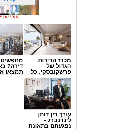
אולי יעניי
זה היה ארוע יוצא דופן. בלי מילים.
מכרז הדירות
מחפשים ל
במשך שעות ארוכות של ליל שישי, נהנו ה
הגדול של
דירה? כא
'מעגלים'. ואכן, כפי שהובטח, לא היה מד
פרשקובסקי. כל
תמצאו את
חסידי אותנטי, שהצליח לסחוף אליו את ההמ
מה שצריך לדעת
הדירות ה
האווירה השבתית של חצרות הקודש.
לפני שמגישים
למכירה ב
הצעה לדירה
>>>
באשדוד
עורך דין דותן
לינדנברג -
נפגעתם בתאונת