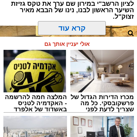
לציון הרשב"י במירון שם ערך את טקס גזיזת
השיער הראשון לבנו, נינו של הבבא מאיר
זצוק"ל.
קרא עוד
המעמד, שהתקיים ביוזמת 'מעגלים', נערך
אולי יעניין אותך גם
בראשות בעל המנגן ר' דודי קאליש, שידוע
בכישרונו להגיש יצירות עומק ברגש יהודי לוהט
ופנימי, כשלצידו ליד השולחן הסיבו, חבושי
שטריימלך, מקהלת "נגינה" המפוארת בליווי הרכב
מוזיקלי מורחב. ואכן, בשעות הבאות נסחפו
המשתתפים על גבי צליליה הענוגים של שבת
מכרז הדירות הגדול של
המלצה חמה להרשמה
קודש, כשהם נהנים וחווים מקרוב את יצירות
פרשקובסקי. כל מה
- האקדמיה לטניס
המופת ממיטב חצרות החסידות, בהן בעלזא,
שצריך לדעת לפני
באשדוד של אלפרד
שמגישים הצעה לדירה
קריאולנסקי - לילדים
ויז'ניץ, פיטסבורג, מודז'יץ ועוד.
באשדוד
צילום: א' מיכאלי