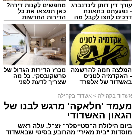
עורך דין דותן לינדנברג
מחפשים לקנות דירה?
- נפגעתם בתאונת
כאן תמצאו את כל
דרכים לחצו לקבל מה
הדירות החדשות
שמגיע לכם
למכירה באשדוד >>>
זה היה ארוע יוצא דופן. בלי מילים.
במשך שעות ארוכות של ליל שישי, נהנו המונים
מתושבי אשדוד מהארוע המרכזי של 'מעגלים'.
ואכן, כפי שהובטח, לא היה מדובר במופע שגרתי,
המלצה חמה להרשמה
מכרז הדירות הגדול של
- האקדמיה לטניס
פרשקובסקי. כל מה
אלא במעמד של טיש חסידי אותנטי, שהצליח
באשדוד של אלפרד
שצריך לדעת לפני
לסחוף אליו את ההמונים מעומק ימי החולין - אל
קריאולנסקי - לילדים
שמגישים הצעה לדירה
תוך האווירה השבתית של חצרות הקודש.
באשדוד
אשדוד בקהילה
>
אשדוד בקהילה
מעמד 'חלאקה' מרגש לבנו של
הגאון האשדודי
ביום הילולת ה"סטייפלר" זצ"ל, עלה ראש
מוסדות "בית מאיר" מהרובע בסיטי שבאשדוד