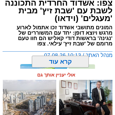
צפו: אשדוד החרדית התכוננה
לשבת עם 'שבת זיץ' מבית
'מעגלים' (וידאו)
המונים מתושבי אשדוד זכו אתמול לארוע
מרגש ויוצא דופן: יחד עם המשוררים של
'נגינה' בראשות דודי קאליש הם חוו טעם
מרומם של 'שבת זיץ' עילאי. צפו
מנהל האתר / 10:13 07.08.26
קרא עוד
אולי יעניין אותך גם
תגים:
אשדוד
,
מעגלים
,
דודי קאליש