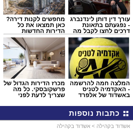
עורך דין דותן לינדנברג
מחפשים לקנות דירה?
- נפגעתם בתאונת
כאן תמצאו את כל
דרכים לחצו לקבל מה
הדירות החדשות
שמגיע לכם
למכירה באשדוד >>>
המלצה חמה להרשמה
מכרז הדירות הגדול של
- האקדמיה לטניס
פרשקובסקי. כל מה
באשדוד של אלפרד
שצריך לדעת לפני
קריאולנסקי - לילדים
שמגישים הצעה לדירה
באשדוד
כתבות נוספות
אשדוד בקהילה
>
אשדוד בקהילה