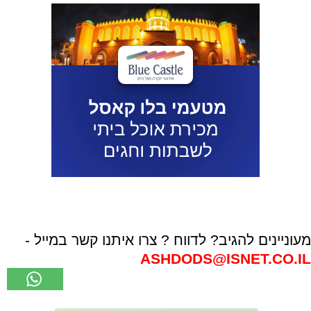
מעוניינים להגיב? לדווח ? צרו איתנו קשר במייל -
ASHDODS@ISNET.CO.IL