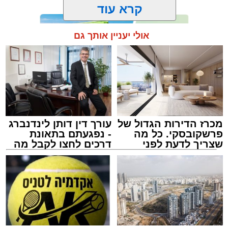
קרא עוד
אולי יעניין אותך גם
תגים:
אשדוד
,
מעגלים
,
דודי קאליש
מכרז הדירות הגדול של
עורך דין דותן לינדנברג
פרשקובסקי. כל מה
- נפגעתם בתאונת
שצריך לדעת לפני
דרכים לחצו לקבל מה
שמגישים הצעה לדירה
שמגיע לכם
באשדוד
זה היה ארוע יוצא דופן. בלי מילים.
במשך שעות ארוכות של ליל שישי, נהנו המונים
מתושבי אשדוד מהארוע המרכזי של 'מעגלים'.