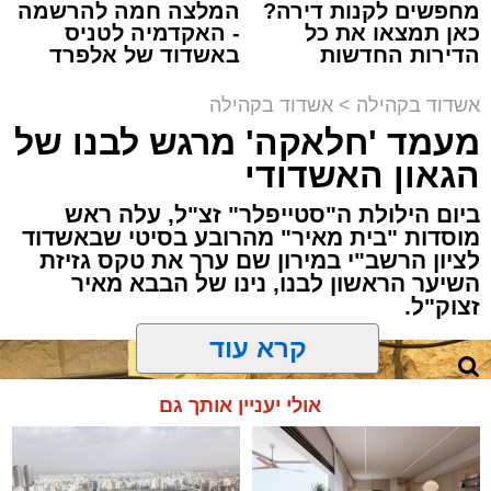
ואכן, כפי שהובטח, לא היה מדובר במופע שגרתי,
מחפשים לקנות דירה?
המלצה חמה להרשמה
כאן תמצאו את כל
- האקדמיה לטניס
אלא במעמד של טיש חסידי אותנטי, שהצליח
הדירות החדשות
באשדוד של אלפרד
לסחוף אליו את ההמונים מעומק ימי החולין - אל
למכירה באשדוד >>>
קריאולנסקי - לילדים
תוך האווירה השבתית של חצרות הקודש.
אשדוד בקהילה
>
אשדוד בקהילה
מעמד 'חלאקה' מרגש לבנו של
הגאון האשדודי
ביום הילולת ה"סטייפלר" זצ"ל, עלה ראש
מוסדות "בית מאיר" מהרובע בסיטי שבאשדוד
לציון הרשב"י במירון שם ערך את טקס גזיזת
השיער הראשון לבנו, נינו של הבבא מאיר
זצוק"ל.
קרא עוד
המעמד, שהתקיים ביוזמת 'מעגלים', נערך
אולי יעניין אותך גם
בראשות בעל המנגן ר' דודי קאליש, שידוע