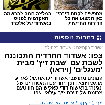
מחפשים לקנות דירה?
המלצה חמה להרשמה
כאן תמצאו את כל
- האקדמיה לטניס
הדירות החדשות
באשדוד של אלפרד
למכירה באשדוד >>>
קריאולנסקי - לילדים
כתבות נוספות
אשדוד בקהילה
>
אשדוד בקהילה
צפו: אשדוד החרדית התכוננה
לשבת עם 'שבת זיץ' מבית
'מעגלים' (וידאו)
המונים מתושבי אשדוד זכו אתמול לארוע
מרגש ויוצא דופן: יחד עם המשוררים של
'נגינה' בראשות דודי קאליש הם חוו טעם
מרומם של 'שבת זיץ' עילאי. צפו
מנהל האתר / 10:13 07.08.26