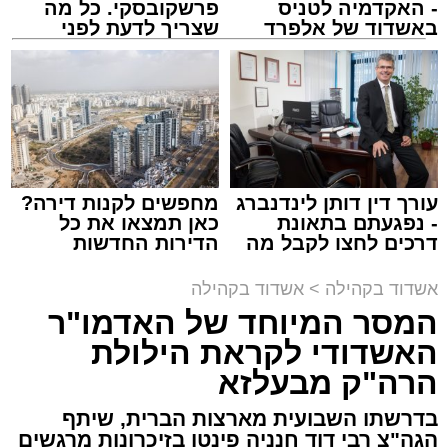
- האקדמיה לטניס
פרשקובסקי. כל מה
מנהל האתר / 10:42 06.08.26
באשדוד של אלפרד
שצריך לדעת לפני
קריאולנסקי - לילדים
שמגישים הצעה לדירה
באשדוד
תגים:
המרכז למורשת
,
"מהות"
עורך דין דותן לינדנברג
מחפשים לקנות דירה?
ימים ספורים לתום בין הזמנים אב שהיה גדוש
- נפגעתם בתאונת
כאן תמצאו את כל
בפעילויות שונות ומגוונות, במוצאי שבת הקרוב,
דרכים לחצו לקבל מה
הדירות החדשות
שמגיע לכם
למכירה באשדוד >>>
פרשת ראה, ייערך מופע סיום בין הזמנים ומלווה
אשדוד בקהילה
>
אשדוד בקהילה
מלכה על ידי "המרכז למורשת" בראשות מ"מ ראש
המסר המיוחד של האדמו"ר
העיר הרב אבי אמסלם בשיתוף הרשות העירונית
האשדודי לקראת הילולת
'מהות' בראשות חבר מועצת העיר הרב מני אזולאי.
הרה"ק מבעלזא
האירוע הענק יתקיים כאמור ע"י 'המרכז למורשת'
בדרשתו השבועית מארצות הברית, שיתף
ובשיתוף רשת ישיבות בין הזמנים 'חזון עובדיה'
הגה"צ רבי דוד חנניה פינטו בזיכרונות מרגשים