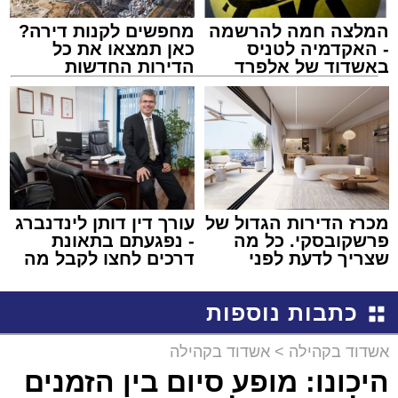
המלצה חמה להרשמה
מחפשים לקנות דירה?
- האקדמיה לטניס
כאן תמצאו את כל
באשדוד של אלפרד
הדירות החדשות
קריאולנסקי - לילדים
למכירה באשדוד >>>
מכרז הדירות הגדול של
עורך דין דותן לינדנברג
פרשקובסקי. כל מה
- נפגעתם בתאונת
שצריך לדעת לפני
דרכים לחצו לקבל מה
שמגישים הצעה לדירה
שמגיע לכם
באשדוד
כתבות נוספות
אשדוד בקהילה
>
אשדוד בקהילה
היכונו: מופע סיום בין הזמנים