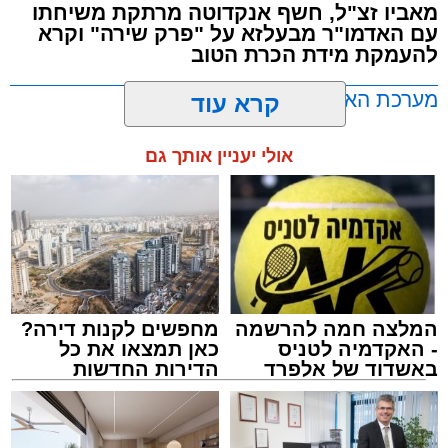
מבית הרשות העירונית 'מהות' במסגרתה פועלות
מאביו זצ"ל, חשף אנקדוטה מרתקת משיחתו
עשרות נקודות של ישיבות בין הזמנים ברחבי העיר
עם האדמו"ר מבעלזא על "פרק שירה" וקרא
להעמקת מידת הכרת הטוב
שבהם לומדים מאות בחורי ישיבות ומתעלים
בתורה גם בימי החופש.
מערכת האתר / 00:23 06.08.26
קרא עוד
במופע סיום בין הזמנים שישולב עם מלווה מלכה
אולי יעניין אותך גם
מוזיקלי יופיעו על במה אחת ענקי הזמר והרגש,
בנצי שטיין, יצחק בן ארזה ושמוליק קליין בליווי
תזמורת מורחבת בניצוחו של מאסטרו דני אבידני.
תגים:
אשדוד
,
בעלזא
,
הילולא
המלצה חמה להרשמה
מחפשים לקנות דירה?
- האקדמיה לטניס
כאן תמצאו את כל
באשדוד של אלפרד
הדירות החדשות
קריאולנסקי - לילדים
למכירה באשדוד >>>