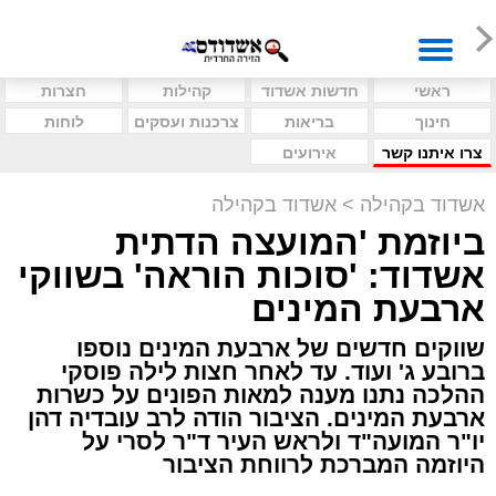
ראשי
חדשות אשדוד
קהילות
חצרות
חינוך
בריאות
צרכנות ועסקים
לוחות
צרו איתנו קשר
אירועים
אשדוד בקהילה
>
אשדוד בקהילה
ביוזמת 'המועצה הדתית
אשדוד: 'סוכות הוראה' בשווקי
ארבעת המינים
שווקים חדשים של ארבעת המינים נוספו
ברובע ג' ועוד. עד לאחר חצות לילה פוסקי
ההלכה נתנו מענה למאות הפונים על כשרות
ארבעת המינים. הציבור הודה לרב עובדיה דהן
יו"ר המועה"ד ולראש העיר ד"ר לסרי על
היוזמה המברכת לרווחת הציבור