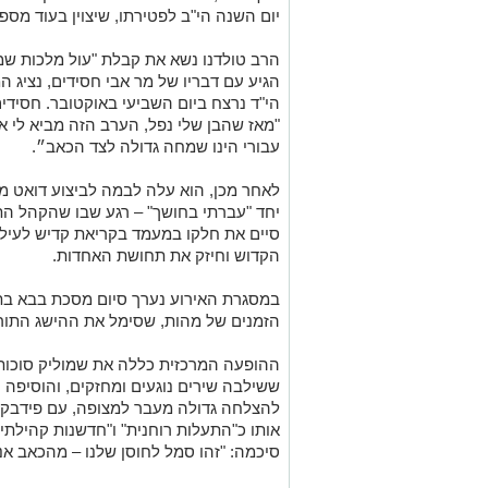
יום השנה הי"ב לפטירתו, שיצוין בעוד מספר 
הרב טולדנו נשא את קבלת "עול מלכות שמ
הגיע עם דבריו של מר אבי חסידים, נציג 
הי"ד נרצח ביום השביעי באוקטובר. חסיד
"מאז שהבן שלי נפל, הערב הזה מביא לי א
עבורי הינו שמחה גדולה לצד הכאב״.
לאחר מכן, הוא עלה לבמה לביצוע דואט מי
יחד "עברתי בחושך" – רגע שבו שהקהל התר
סיים את חלקו במעמד בקריאת קדיש לעילו
הקדוש וחיזק את תחושת האחדות.
במסגרת האירוע נערך סיום מסכת בבא בתרא
הזמנים של מהות, שסימל את ההישג התורנ
ההופעה המרכזית כללה את שמוליק סוכות ב
ששילבה שירים נוגעים ומחזקים, והוסיפה 
להצלחה גדולה מעבר למצופה, עם פידבקי
אותו כ"התעלות רוחנית" ו"חדשנות קהילתית"
סיכמה: "זהו סמל לחוסן שלנו – מהכאב אנו ב