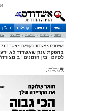
07 אוגוסט 2026 / 11:41
ראשי
חדשות
קהילות
נדל"ן
חינוך
חצרות
בריאות
אירועים
אשד
|
|
|
|
אשדודס
>
אשדוד בקהילה
>
אשדוד בקה
בהפקת ענק שאשדוד לא ידעה
לסיום "בין הזמנים" ב'מצודה' 
מנהל האתר
22.10.25 / 12:10