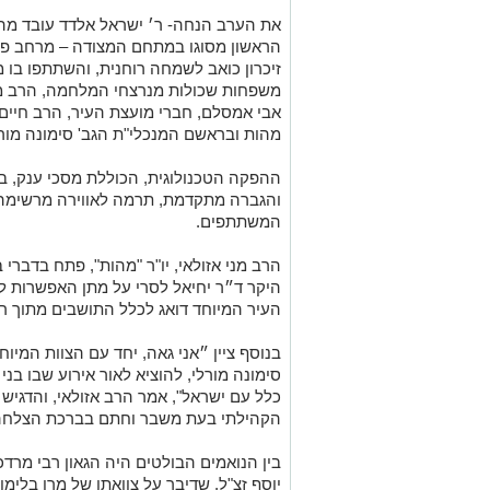
את הערב הנחה- ר׳ ישראל אלדד עובד מהו
הראשון מסוגו במתחם המצודה – מרחב פתוח
זיכרון כואב לשמחה רוחנית, והשתתפו בו מ
משפחות שכולות מנרצחי המלחמה, הרב מני
אבי אמסלם, חברי מועצת העיר, הרב חיים א
מהות ובראשם המנכלי"ת הגב' סימונה מורל
ההפקה הטכנולוגית, הכוללת מסכי ענק, ב
והגברה מתקדמת, תרמה לאווירה מרשימה 
המשתתפים.
הרב מני אזולאי, יו"ר "מהות", פתח בדברי
היקר ד״ר יחיאל לסרי על מתן האפשרות לה
העיר המיוחד דואג לכלל התושבים מתוך רג
בנוסף ציין ״אני גאה, יחד עם הצוות המי
סימונה מורלי, להוציא לאור אירוע שבו בני
כלל עם ישראל", אמר הרב אזולאי, והדגיש 
הקהילתי בעת משבר וחתם בברכת הצלחה ר
בין הנואמים הבולטים היה הגאון רבי מרדכי
יוסף זצ"ל, שדיבר על צוואתו של מרן בלימ