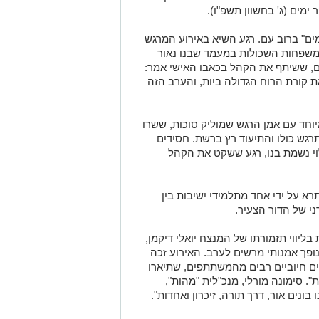
ימים (ג' בחשוון תשפ"ו).
ים" ברוב עם. רגע השיא באירוע המרגש
המשפחות השכולות במעמד שבנו נאור
ים, ששיתף את הקהל בכאבו האישי אמר:
ת קורת הרוח הגדולה ביות, והערב הזה
וחד עם אמן הרגש שמוליק סוכות, ששרו
גש כולו והתיעוד רץ ברשת. חסידים
י נשמת בנו, רגע ששקט את הקהל
 על ידי אחד מתלמידי ישיבות בין
י של הדור הצעיר.
ליווי תזמורתו של המנצח יואלי דיקמן,
נופך אמנותי מרשים לערב. האירוע זכה
ם חיוביים רבים מהמשתתפים, שתיארו
. סימונה מורלי, מנכ"לית "מהות",
ונים אור, דרך תורה, זיכרון ואחדות".