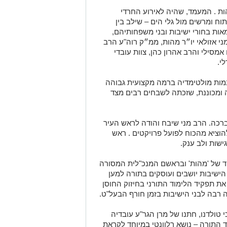
ת . המעמד, שהיה לאירוע החרדי
 ומרשים מול גלי הים – שילב בין
אות בחורי ישיבות ובני משפחותיהם,
 אזולאי יו״ר מהות, ממ״ק רוה"ע הרב
מסילי והרב אהרון כהן, צוות עובדי
י.
מות מולטימדיה ברמה מקצועית גבוהה
ומכוננת, שזכתה לשבחים רבים מצד
 ברכה. הרב מני שיבח והודה לראש העיר
וציא מהכוח לפועל פרויקטים . ראש
ישות ולב ענק.
וחד של 'מהות' ובראשם המנכ"לית המסורה
 הישיבות יושבים ועוסקים בתורה למען
את תפקיד הלימוד התורני בחיזוק החוסן
בה לבני הישיבות בזמן חורף הבעל"ט.
 טולדנו, חתנו של מרן הגר"ע עובדיה
וד התורה – נושא רלוונטי במיוחד לקראת