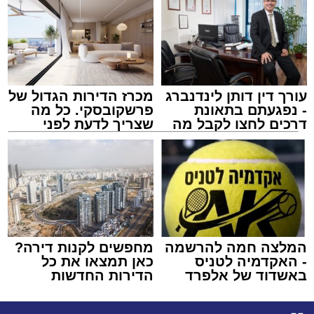
עורך דין דותן לינדנברג
מכרז הדירות הגדול של
- נפגעתם בתאונת
פרשקובסקי. כל מה
דרכים לחצו לקבל מה
שצריך לדעת לפני
שמגיע לכם
שמגישים הצעה לדירה
באשדוד
המלצה חמה להרשמה
מחפשים לקנות דירה?
- האקדמיה לטניס
כאן תמצאו את כל
באשדוד של אלפרד
הדירות החדשות
קריאולנסקי - לילדים
למכירה באשדוד >>>