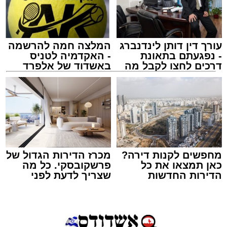
עורך דין דותן לינדנברג
המלצה חמה להרשמה
- נפגעתם בתאונת
- האקדמיה לטניס
דרכים לחצו לקבל מה
באשדוד של אלפרד
זיץ המרכז למורשת
שמגיע לכם
קריאולנסקי - לילדים
מנהל האתר / 08:55 09.08.26
מחפשים לקנות דירה?
מכרז הדירות הגדול של
תגים:
אבי אמסלם
,
המרכז למורשת
,
מהות
,
מני
כאן תמצאו את כל
פרשקובסקי. כל מה
הדירות החדשות
שצריך לדעת לפני
אזולאי
למכירה באשדוד >>>
שמגישים הצעה לדירה
באשדוד
לקראת סיום בין הזמנים נערך אמש מופע סיום בין
הזמנים ומלווה מלכה על ידי "המרכז למורשת"