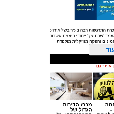
מתאפיין בתורה, אמונה, ביטחון ואהבת
'מה רבו מעשיך ה'', מתפעל מהבריאה
, כולו מלא התפעלות 'כולם בחוכמה
ה שלו; כיצד הוא מתקיים ודואג לעצמו".
יכרת התרגשות רבה בעיר בשל אירוע
מד 'שבת-זיץ' ייחודי ביוזמת אשדוד
מונים והפקה מוזיקלית מוקפדת
וד
ן אותך גם
מה
מכרז הדירות
-
הגדול של