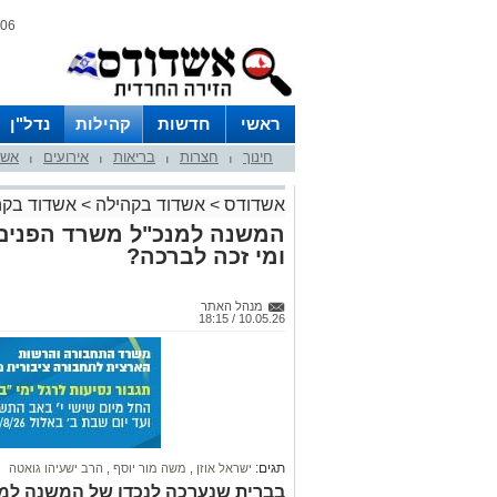
06 אוגוסט 2026 / 04:53
ראשי
חדשות
קהילות
נדל"ן
חינוך
חצרות
בריאות
אירועים
אשד
|
|
|
|
אשדודס
>
אשדוד בקהילה
>
אשדוד בקה
המשנה למנכ"ל משרד הפנים 
ומי זכה לברכה?
מנהל האתר
10.05.26 / 18:15
תגים:
ישראל אוזן
,
משה מור יוסף
,
הרב ישעיהו גואטה
בברית שנערכה לנכדו של המשנה למנ