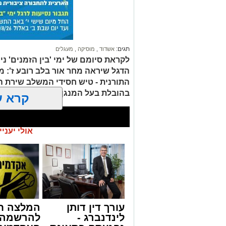
יתברך, ותמיד היה מתפלל להקב"ה".
הרב פינטו הדגיש כי אדם שמחובר להקב"ה 
ה': "אדם מביט לשמים ומיד מתפעל ואומר 
כולה; כך גם אם הוא נמצא ליד ים או עצים
תגים:
אשדוד
,
מוסיקה
,
מעגלים
עשית'. ראיתי השבוע חתול ושמתי לב לחוכמ
לקראת סיומם של ימי 'בין הזמנים' נ
הדגל שיראה מחר אור בלב רובע ז': מע
התורנית - טיש חסידי המשלב שירת ה
בהובלת בעל המנגן ר' דוד קאליש
קרא ע
אולי יעניי
עורך דין דותן
המלצה ח
צילום: א' מיכאלי
לינדנברג -
להרשמה 