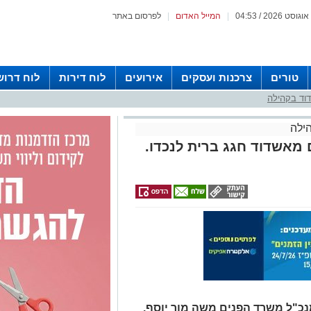
|
המייל האדום
|
לפרסום באתר
טורים
צרכנות ועסקים
אירועים
לוח דירות
לוח דרוש
וד בקהילה
ילה
מאשדוד חגג ברית לנכדו.
כ"ל משרד הפנים משה מור יוסף,