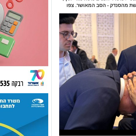
גשת מהסנדק - הסב המאושר. צפו