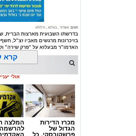
תגים:
אשדוד
,
בעלזא
,
הילולא
בדרשתו השבועית מארצות הברית, שית
בזיכרונות מרגשים מאביו זצ"ל, חש
האדמו"ר מבעלזא על "פרק שירה" ו
קרא ע
אולי יעניי
מכרז הדירות
המלצה ח
הגדול של
להרשמה 
פרשקובסקי. כל
האקדמיה 