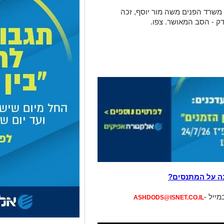
משרד הפנים משה מור יוסף, זכה
ק - הסב המאושר. צפו.
ה על המתנסים?
מייל -
ASHDODS@ISNET.CO.IL