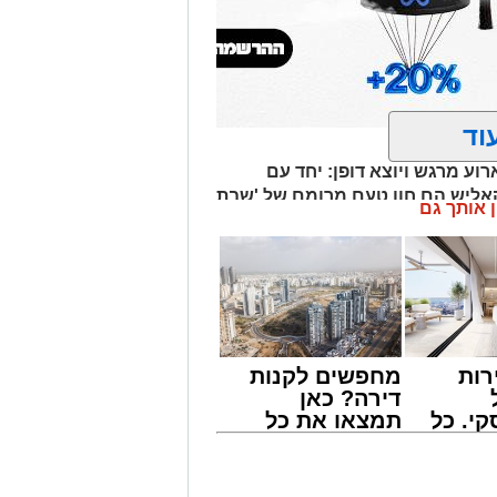
וד
וע מרגש ויוצא דופן: יחד עם
קאליש הם חוו טעם מרומם של 'שבת
ן אותך גם
רות
מחפשים לקנות
דירה? כאן
י. כל
תמצאו את כל
 לדעת
הדירות החדשות
ישים
למכירה באשדוד
רה
>>>
מונים מתושבי אשדוד מהארוע המרכזי של