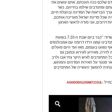
דם שלכם ככה חונכתם, אתם עושים את
עתם ומתנדבים שילמו בחייהם, כשר
ערך הבריאות של המדינה ובהצלת חיים,
יה שכל מדינת ישראל מעריכה אותכם,
 דרוכים, אני מודה לראשי הארגון
דניאל בוקובזה ראש סניף איחוד הצלה באשדוד: "כבר ביום שבת ה-7.10 בשעות
ינו קפצו וירדו דרומה עם אמבולנסים
ף נפגעו בעצמם, מאז ועד היום פועלים
זירה, מאירוע לאירוע וכמובן גם
ל המתנדבים לאיש היקר צחי אבו ולרב
טאר סנטר על האירוח המדהים והמרגש,
אנרגיה להמשך העשייה של המתנדבים
מייל -
ASHDODS@ISNET.CO.IL