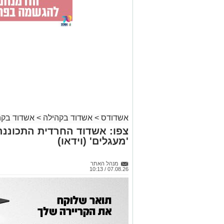
אשדודס
>
אשדוד בקהילה
>
אשדוד בקה
צפו: אשדוד החרדית התכוננה
'מעגלים' (וידאו)
מנהל האתר
07.08.26 / 10:13