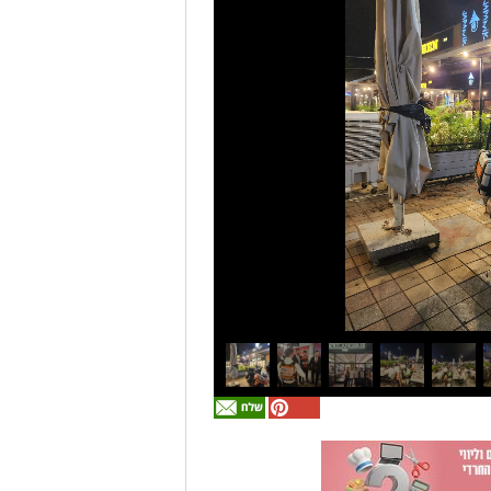
אולי
יעניין
אותך