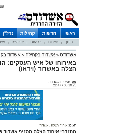
08 אוגוסט 2026 / 16:28
ראשי
חדשות
קהילות
נדל"ן
חינוך
חצרות
בריאות
אירועים
אשד
|
|
|
|
אשדודס
>
אשדוד בקהילה
>
אשדוד בקה
באירוחו של איש העסקים: הו
הצלה באשדוד (וידאו)
מערכת אשדודס
30.10.23 / 22:47
תגים:
איחוד הצלה
,
אשדוד
מתנדבי איחוד הצלה מסניף אשדוד 