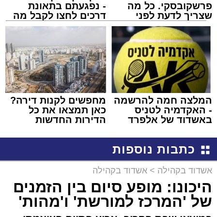
פרשקובסקי. כל מה
- נפגעתם בתאונת
שצריך לדעת לפני
דרכים לחצו לקבל מה
שמגישים הצעה לדירה
שמגיע לכם
באשדוד
המלצה חמה להרשמה
מחפשים לקנות דירה?
- האקדמיה לטניס
כאן תמצאו את כל
באשדוד של אלפרד
הדירות החדשות
קריאולנסקי - לילדים
למכירה באשדוד >>>
כתבות נוספות
אשדוד בקהילה
>
אשדוד בקהילה
היכונו: מופע סיום בין הזמנים
של 'המרכז למורשת' ו'מהות'