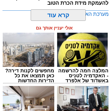
להעמקת מידת הכרת הטוב
שבהם לומדים מאות בחורי ישיבות ומתעלים
בתורה גם בימי החופש.
מערכת האתר / 00:23 06.08.26
קרא עוד
במופע סיום בין הזמנים שישולב עם מלווה מלכה
אולי יעניין אותך גם
מוזיקלי יופיעו על במה אחת ענקי הזמר והרגש,
בנצי שטיין, יצחק בן ארזה ושמוליק קליין בליווי
תזמורת מורחבת בניצוחו של מאסטרו דני אבידני.
תגים:
אשדוד
,
בעלזא
,
הילולא
המלצה חמה להרשמה
מחפשים לקנות דירה?
- האקדמיה לטניס
כאן תמצאו את כל
באשדוד של אלפרד
הדירות החדשות
קריאולנסקי - לילדים
למכירה באשדוד >>>