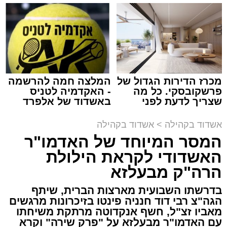
למכירה באשדוד >>>
שמגיע לכם
תגים:
המרכז למורשת
,
"מהות"
מכרז הדירות הגדול של
המלצה חמה להרשמה
ימים ספורים לתום בין הזמנים אב שהיה גדוש
פרשקובסקי. כל מה
- האקדמיה לטניס
בפעילויות שונות ומגוונות, במוצאי שבת הקרוב,
שצריך לדעת לפני
באשדוד של אלפרד
שמגישים הצעה לדירה
קריאולנסקי - לילדים
פרשת ראה, ייערך מופע סיום בין הזמנים ומלווה
באשדוד
אשדוד בקהילה
>
אשדוד בקהילה
מלכה על ידי "המרכז למורשת" בראשות מ"מ ראש
המסר המיוחד של האדמו"ר
העיר הרב אבי אמסלם בשיתוף הרשות העירונית
האשדודי לקראת הילולת
'מהות' בראשות חבר מועצת העיר הרב מני אזולאי.
הרה"ק מבעלזא
האירוע הענק יתקיים כאמור ע"י 'המרכז למורשת'
בדרשתו השבועית מארצות הברית, שיתף
ובשיתוף רשת ישיבות בין הזמנים 'חזון עובדיה'
הגה"צ רבי דוד חנניה פינטו בזיכרונות מרגשים
מבית הרשות העירונית 'מהות' במסגרתה פועלות
מאביו זצ"ל, חשף אנקדוטה מרתקת משיחתו
עשרות נקודות של ישיבות בין הזמנים ברחבי העיר
עם האדמו"ר מבעלזא על "פרק שירה" וקרא