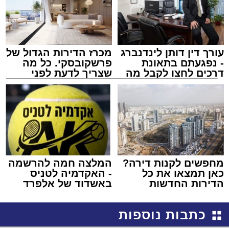
עורך דין דותן לינדנברג
מכרז הדירות הגדול של
- נפגעתם בתאונת
פרשקובסקי. כל מה
דרכים לחצו לקבל מה
שצריך לדעת לפני
שמגיע לכם
שמגישים הצעה לדירה
באשדוד
מחפשים לקנות דירה?
המלצה חמה להרשמה
כאן תמצאו את כל
- האקדמיה לטניס
הדירות החדשות
באשדוד של אלפרד
למכירה באשדוד >>>
קריאולנסקי - לילדים
כתבות נוספות