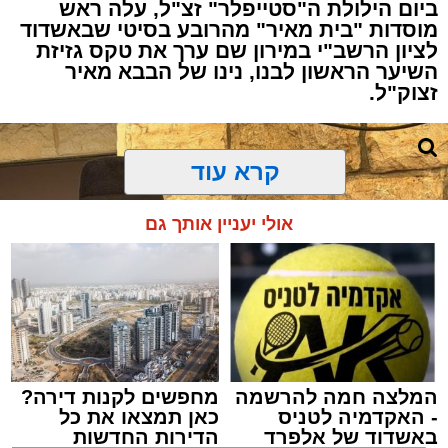
ביום הילולת ה"סטייפלר" זצ"ל, עלה ראש
מוסדות "בית מאיר" מהרובע בסיטי שבאשדוד
לציון הרשב"י במירון שם ערך את טקס גזיזת
השיער הראשון לבנו, נינו של הבבא מאיר
זצוק"ל.
קרא עוד
המעמד, שהתקיים ביוזמת 'מעגלים', נערך
אולי יעניין אותך גם
בראשות בעל המנגן ר' דודי קאליש, שידוע
בכישרונו להגיש יצירות עומק ברגש יהודי לוהט
ופנימי, כשלצידו ליד השולחן הסיבו, חבושי
שטריימלך, מקהלת "נגינה" המפוארת בליווי הרכב
מוזיקלי מורחב. ואכן, בשעות הבאות נסחפו
המשתתפים על גבי צליליה הענוגים של שבת
המלצה חמה להרשמה
מחפשים לקנות דירה?
קודש, כשהם נהנים וחווים מקרוב את יצירות
- האקדמיה לטניס
כאן תמצאו את כל
המופת ממיטב חצרות החסידות, בהן בעלזא,
באשדוד של אלפרד
הדירות החדשות