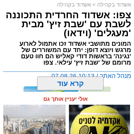
אשדוד בקהילה
>
אשדוד בקהילה
צפו: אשדוד החרדית התכוננה
לשבת עם 'שבת זיץ' מבית
'מעגלים' (וידאו)
המונים מתושבי אשדוד זכו אתמול לארוע
מרגש ויוצא דופן: יחד עם המשוררים של
'נגינה' בראשות דודי קאליש הם חוו טעם
מרומם של 'שבת זיץ' עילאי. צפו
מנהל האתר / 10:13 07.08.26
קרא עוד
אולי יעניין אותך גם
תגים:
אשדוד
,
מעגלים
,
דודי קאליש