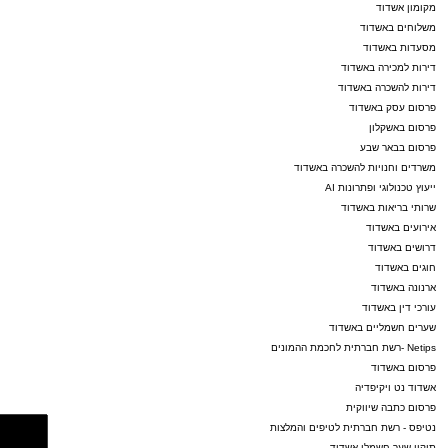
ASHDODS@ISNET.CO.IL
מקומון אשדוד
משלוחים באשדוד
מסעדות באשדוד
דירות למכירה באשדוד
דירות להשכרה באשדוד
פרסום עסק באשדוד
פרסום באשקלון
פרסום בבאר שבע
משרדים וחנויות להשכרה באשדוד
ייעוץ טכנולוגי ופתרונות AI
שרותי בריאות באשדוד
אירועים באשדוד
דרושים באשדוד
חוגים באשדוד
ארנונה באשדוד
עורכי דין באשדוד
שערים חשמליים באשדוד
Netips -רשת חברתית לחכמת ההמונים
פרסום באשדוד
אשדוד נט ויקיפדיה
פרסום כתבה שיווקית
נטיפס - רשת חברתית לטיפים והמלצות
תיקון שער חשמלי אשדוד