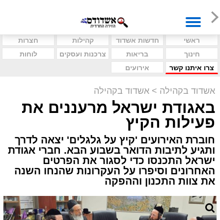
ראשי
חדשות אשדוד
קהילות
חצרות
חינוך
בריאות
צרכנות ועסקים
לוחות
צרו איתנו קשר
אירועים
אשדוד בקהילה
>
אשדוד בקהילה
באגודת ישראל מרעננים את
פעילות הקיץ
חוברת האירועים 'קיץ על גלגלים' יצאה לדרך
ותגיע לתיבות הדואר בשבוע הבא. חברי אגודת
ישראל התכנסו כדי לסגור את הפרטים
האחרונים וסיפרו על העקרונות שהנחו השנה
את צוות התכנון וההפקה