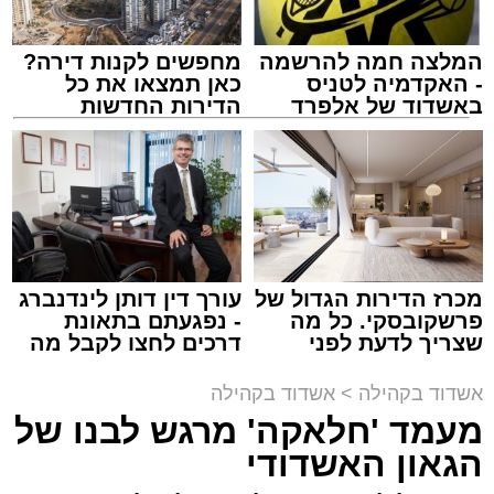
המלצה חמה להרשמה
מחפשים לקנות דירה?
- האקדמיה לטניס
כאן תמצאו את כל
באשדוד של אלפרד
הדירות החדשות
קריאולנסקי - לילדים
למכירה באשדוד >>>
זה היה ארוע יוצא דופן. בלי מילים.
במשך שעות ארוכות של ליל שישי, נהנו המונים
מתושבי אשדוד מהארוע המרכזי של 'מעגלים'.
ואכן, כפי שהובטח, לא היה מדובר במופע שגרתי,
מכרז הדירות הגדול של
עורך דין דותן לינדנברג
פרשקובסקי. כל מה
- נפגעתם בתאונת
אלא במעמד של טיש חסידי אותנטי, שהצליח
שצריך לדעת לפני
דרכים לחצו לקבל מה
לסחוף אליו את ההמונים מעומק ימי החולין - אל
שמגישים הצעה לדירה
שמגיע לכם
תוך האווירה השבתית של חצרות הקודש.
באשדוד
אשדוד בקהילה
>
אשדוד בקהילה
מעמד 'חלאקה' מרגש לבנו של
הגאון האשדודי