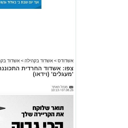
אשדודס
>
אשדוד בקהילה
>
אשדוד בקה
צפו: אשדוד החרדית התכוננה
'מעגלים' (וידאו)
מנהל האתר
07.08.26 / 10:13