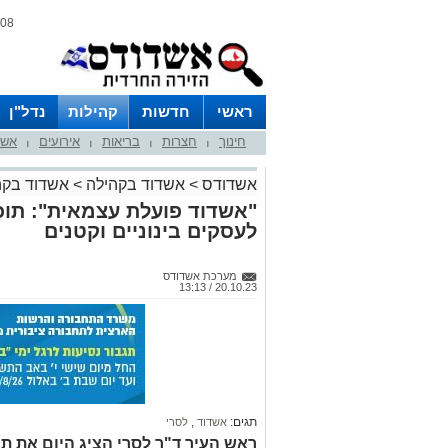
08 אוגוסט 2026 / 09:25
ראשי
חדשות
קהילות
נדל"ן
חינוך
חצרות
בריאות
אירועים
אשד
|
|
|
|
אשדודס
>
אשדוד בקהילה
>
אשדוד בקה
"אשדוד פועלת עצמאית": תוכ
לעסקים בינוניים וקטנים
מערכת אשדודס
20.10.23 / 13:13
תגים:
אשדוד
,
לסרי
ראש העיר ד"ר לסרי הציג היום את ת