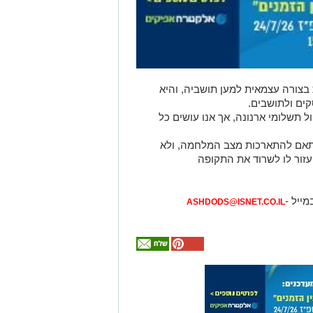
 בצורה עצמאית למען תושביה, והיא
ים ולתושבים.
 תשלומי ארנונה, אך אנו עושים כל
התאם להתארכות מצב המלחמה, ולא
עזור לו לשרוד את התקופה
מייל -
ASHDODS@ISNET.CO.IL
אולי
יעניין
אותך
גם