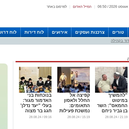
|
המייל האדום
|
לפרסום באתר
טורים
צרכנות ועסקים
אירועים
לוח דירות
לוח דרוש
וד בקהילה
"להמשיך
קפיצה אל
בנוכחות בני
במיטוט
החלל ולאסון
האדמור מגור:
החמאס": השר
התאומים:
בעלי "יעד נדלן'
בן גביר ניחם
נמשכת פעילות
חגג בר מצוה
את משפחת
'מעגלים'
לבנו
09:16 / 28.08.24
15:19 / 28.08.24
21:19 / 28.08.24
החייל מאשדוד
...
...
...