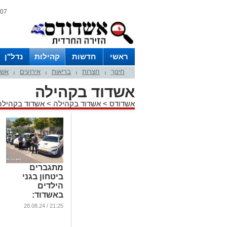
07 אוגוסט 2026 / 06:50
ראשי
חדשות
קהילות
נדל"ן
חינוך
חצרות
בריאות
אירועים
אשד
|
|
|
|
אשדוד בקהילה
אשדודס
>
אשדוד בקהילה
>
אשדוד בקהילה
מתגברים
ביטחון בגני
הילדים
באשדוד:
הוקמה יחידת
21:25 / 28.08.24
ביטחון חדשה
...