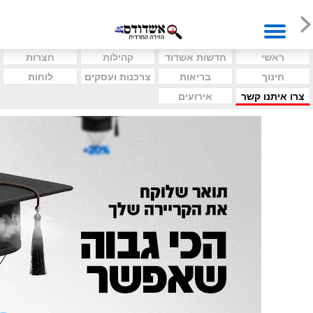
ראשי
חדשות אשדוד
קהילות
חצרות
חינוך
בריאות
צרכנות ועסקים
לוחות
צרו איתנו קשר
אירועים