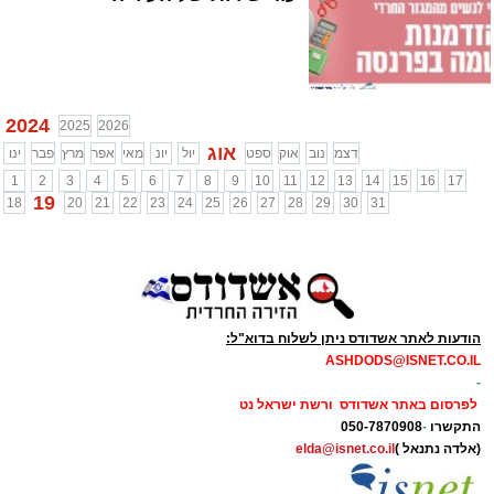
2024
2025
2026
אוג
דצמ
נוב
אוק
ספט
יול
יונ
מאי
אפר
מרץ
פבר
ינו
1
2
3
4
5
6
7
8
9
10
11
12
13
14
15
16
17
19
18
20
21
22
23
24
25
26
27
28
29
30
31
הודעות לאתר אשדודס ניתן לשלוח בדוא"ל:
ASHDODS@ISNET.CO.IL
-
לפרסום באתר אשדודס ורשת ישראל נט
התקשרו
-
050-7870908
(אלדה נתנאל )
elda@isnet.co.il