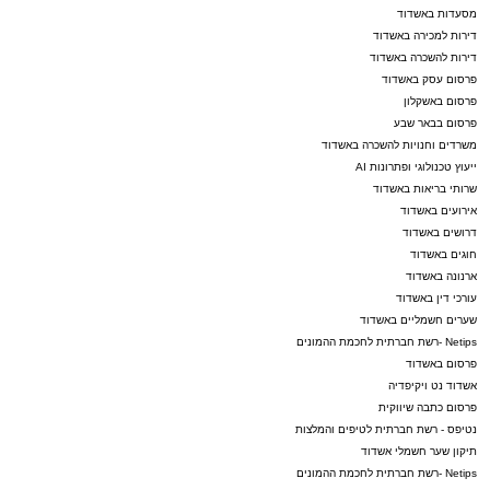
מסעדות באשדוד
דירות למכירה באשדוד
דירות להשכרה באשדוד
פרסום עסק באשדוד
פרסום באשקלון
פרסום בבאר שבע
משרדים וחנויות להשכרה באשדוד
ייעוץ טכנולוגי ופתרונות AI
שרותי בריאות באשדוד
אירועים באשדוד
דרושים באשדוד
חוגים באשדוד
ארנונה באשדוד
עורכי דין באשדוד
שערים חשמליים באשדוד
Netips -רשת חברתית לחכמת ההמונים
פרסום באשדוד
אשדוד נט ויקיפדיה
פרסום כתבה שיווקית
נטיפס - רשת חברתית לטיפים והמלצות
תיקון שער חשמלי אשדוד
Netips -רשת חברתית לחכמת ההמונים