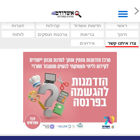
ראשי
חדשות אשדוד
קהילות
חצרות
חינוך
בריאות
צרכנות ועסקים
לוחות
צרו איתנו קשר
אירועים