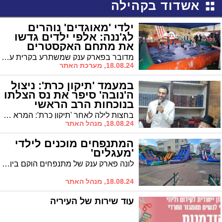
אשדוד בקהילה
ילדי 'מאוגדים' נוהרים
לג'ננה: אלפי ילדים גדשו
את מתחם האקסטרים
הענק
מדובר בפארק ענק שמשתרע בקרית ענבים על כביש 1, על פני 10 דונם, וכולו עמוס במתקני אקסטרים חוייתיים כשהמתחם כולו נסגר מקצה לקצה עבור ילדי מאוגדים
18.08.24, מערכת האתר
במעמד 'תיקון כרת': ניצול
ה'נובה' סיפר את נס הצלתו
בנוכחות הרב הראשי
(וידאו)
בחצות לילה לאחר 'תיקון כרת': המרא דאתרא הגר"ח פינטו נשא דברים לכבוד הילולת סבו הרה"צ רבי הדאן פינטו זצ"ל * תוך כדי, הזמין הגר"ח פינטו את ניצול טבח שמחת תורה, ברק ניקסון, לספר את סיפורו המפעים: "8 שעות, בתא שירותים פתוח, מול מחבלים צמאי דם"
18.08.24, מנהל האתר
המתנפחים מוכנים לילדי
'מעגלים'
לונה פארק ענק של מתנפחים הוקם בין לילה ב'בית מלכה'. היום ומחר יהנו ילדי 'מעגלים' משלל המתקנים
18.08.24, מנהל האתר
עוד שירות של העיריה