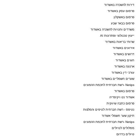
דירות להשכרה באשדוד
פרסום עסק באשדוד
פרסום באשקלון
פרסום בבאר שבע
משרדים וחנויות להשכרה באשדוד
ייעוץ טכנולוגי ופתרונות AI
שרותי בריאות באשדוד
אירועים באשדוד
דרושים באשדוד
חוגים באשדוד
ארנונה באשדוד
עורכי דין באשדוד
שערים חשמליים באשדוד
Netips -רשת חברתית לחכמת ההמונים
פרסום באשדוד
אשדוד נט ויקיפדיה
פרסום כתבה שיווקית
נטיפס - רשת חברתית לטיפים והמלצות
תיקון שער חשמלי אשדוד
Netips -רשת חברתית לחכמת ההמונים
מסלולים לטיולים
טיולים בדרום