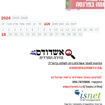
2024
2025
2026
אוג
דצמ
נוב
אוק
ספט
יול
יונ
מאי
אפר
מרץ
פבר
ינו
1
2
3
4
5
6
7
8
9
10
11
12
13
14
15
16
17
18
19
20
21
22
23
24
25
26
27
28
29
30
31
הודעות לאתר אשדודס ניתן לשלוח בדוא"ל:
ASHDODS@ISNET.CO.IL
-
לפרסום באתר אשדודס ורשת ישראל נט
התקשרו
-
050-7870908
(אלדה נתנאל )
elda@isnet.co.il
קבוצת התקשורת ומקומוני הרשת: