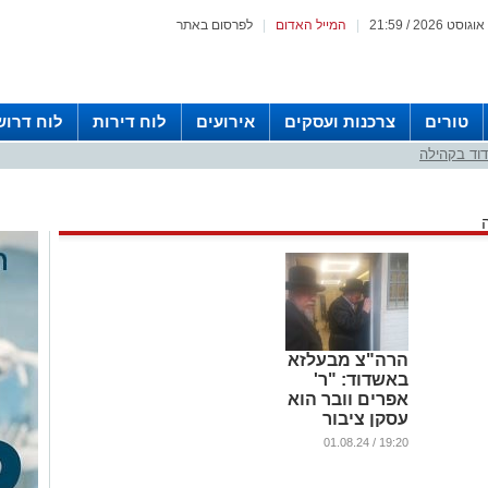
|
המייל האדום
|
לפרסום באתר
טורים
צרכנות ועסקים
אירועים
לוח דירות
לוח דרוש
וד בקהילה
הרה"צ מבעלזא
באשדוד: "ר'
אפרים וובר הוא
עסקן ציבור
אמיתי"
19:20 / 01.08.24
...